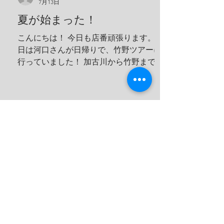
7月13日
は学校へ！ 夢はきっとKANAU!! またね〜♪
夏が始まった！
こんにちは！ 今日も店番頑張ります。 今
日は河口さんが日帰りで、竹野ツアーに
行っていました！ 加古川から竹野まで2
時間くらいでいくことができます！ 迷子
ダイバーさんぜひ来てください！ 最近３
０℃を軽く超えてしっかりと夏に入った
んだなと実感させてくれます。 太陽の光
が目につらいのでサングラスを買いまし
た！ うぐるツアーに持って行ってしっか
り目を守っていこうと思います！ ７月末
にある専門学校の学生たちの合宿の準備
です！ 夏休みの時間を無駄にせずそして
楽しんでもらいます！ これから忙しくな
っていきますね！ 夢はきっとＫＡＮＡ
Ｕ！！ ヤー！！