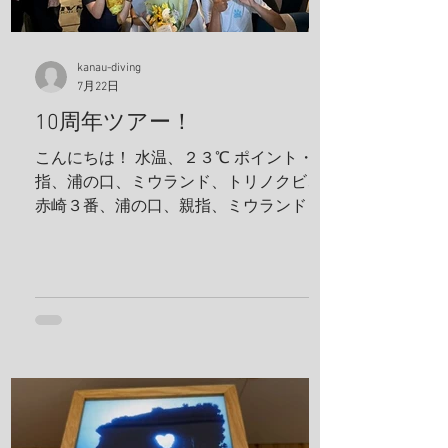
kanau-diving
7月22日
10周年ツアー！
こんにちは！ 水温、２３℃ ポイント・親
指、浦の口、ミウランド、トリノクビ、
赤崎３番、浦の口、親指、ミウランド 見
た生物 アケボノハゼ、ハナミノカサゴ、
ソラスズメダイ、ミツボシクロスズメダ
イ、サビウツボ、ウスハオウギガニ、ハ
ナダイ、トラウツボ、キンチャクガニ、
ヒメキンチャクガニ、ホヤカクレエビ、
クマドリカエルアンコウ、ミヤケテグ
リ、タテシマシマギンポ、ハナヒゲウツ
ボ、イソギンチャクモエビ、サクラコシ
オリエビ、モズクショイ、クダゴンベ、
クチナシイロウミウシ、オルトマンワラ