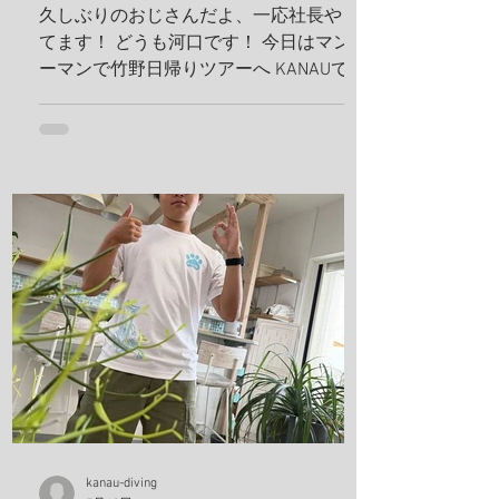
久しぶりのおじさんだよ、一応社長やっ
てます！ どうも河口です！ 今日はマンツ
ーマンで竹野日帰りツアーへ KANAUでは
お一人でも喜んでホイホイ、ツアーを組
みます。だから、どんどんリクエスト下
さい！ リフレッシュダイビングしましょ
うね！ 竹野の砂紋が美しい、いや、ほん
まに美しい、 こんな綺麗なビーチに加古
川から、2時間で行けるんやでしかも、行
き帰りの車は寝かせないから、 河口のト
ークショー付き(地獄やね 笑) 最近のお
気に入りスポット 海の森、学生にも絶対
見せてあげるんだから！ テトラ超える
と、アジの赤ちゃんの群れ カレイが捕食
してたよ、 僕も食べたいわ。 これ危ない
から、注意してね！ ハナガサクラゲ！カ
ラフルなオシャレなクラゲですわ！ 帰っ
てきたら、トイレの中で寛いでる、ちょ
kanau-diving
っと変わってた方が可愛いよな！！ 明日