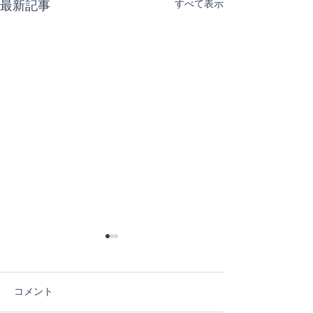
すべて表示
最新記事
コメント
５日目！
４日目！