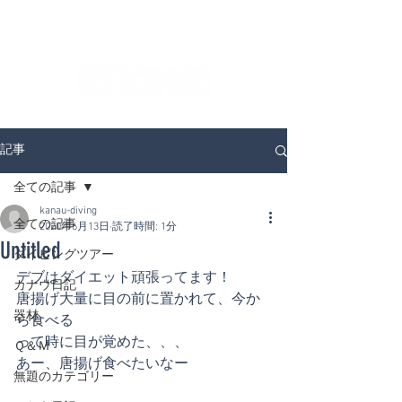
ダイビングを通じてみんなの夢を叶える場所！
ダイビングスクールKANAUです。
記事
全ての記事
kanau-diving
全ての記事
2020年6月13日
読了時間: 1分
Untitled
ダイビングツアー
デブはダイエット頑張ってます！
カナウ日記
唐揚げ大量に目の前に置かれて、今か
器材
ら食べる
って時に目が覚めた、、、
Ｑ＆Ｍ
あー、唐揚げ食べたいなー
無題のカテゴリー