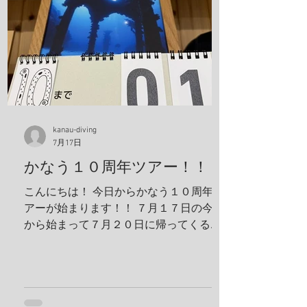
エビ、サンゴモエビ、クマノミ、コダマ
タツ、ヨコシマエビ 報告者：一心 朝一番
にすることと言えばやっぱり日焼け止
め！ しっかり顔に塗っていきます。 ママ
も日焼け止め対策ばっちり！ これちゃん
と前見えてるそうです(笑) 一日目！ 写
真は全部ゲンキさんに頂きました！ アケ
ボノハゼペア！ ウスハオウギガニ、甲羅
kanau-diving
7月17日
の腺がカッコいい！ ホヤカクレエビ タテ
ジマヘビギンポ、泡が入ってておしゃ
かなう１０周年ツアー！！
れ！ ヒメキンチャクガニペア！ 今回、島
こんにちは！ 今日からかなう１０周年ツ
ステイ！ 島探検もしました！ 阿部さん姉
アーが始まります！！ ７月１７日の今日
妹がご飯を振舞ってくれま
から始まって７月２０日に帰ってくる予
定です！ 出発する前に残り日数をめくっ
ておかないとですね！ 鵜来島楽しんでき
ます！ 夢はきっとＫＡＮＡＵ！！ ヤ
ー！！