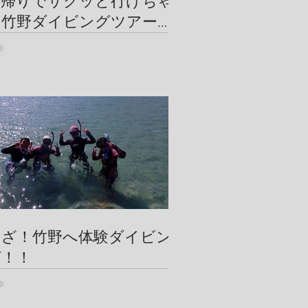
日帰りでサクッと行けちゃ
う竹野ダイビングツアー
【竹野ビーチの砂紋が美し
い】
いざ！竹野へ体験ダイビン
グ！！