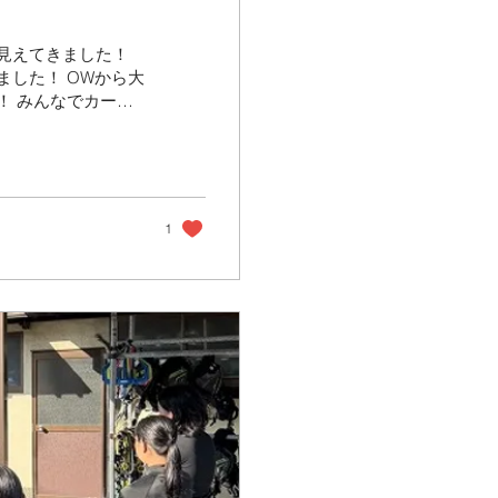
見えてきました！
ました！ OWから大
！ みんなでカード
終了！ みんなあと
ー！！
1