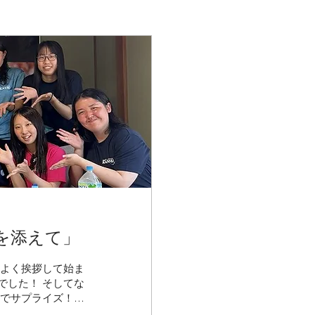
を添えて」
気よく挨拶して始ま
でした！ そしてな
なでサプライズ！！
夢はきっとＫＡＮＡ