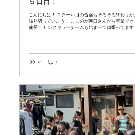
６日目！
こんにちは！ ２クール目の合宿もそろそろ終わりが
張り切っていこう！ ここのが河口さんから卒業でき
成長！！ レスキューチームも始まって頑張ってます
ゲーム！ ウノ、楽しかったね！ 明日で２クール目は
ちょっと頑張ろう！ 夢はきっとＫＡＮＡＵ！！ ヤ
41
0