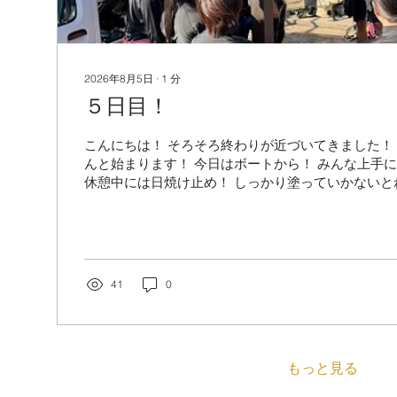
2026年8月5日
∙
1
分
５日目！
こんにちは！ そろそろ終わりが近づいてきました！
んと始まります！ 今日はボートから！ みんな上手に
休憩中には日焼け止め！ しっかり塗っていかないと
ーチ！ 透明度が最高でした！ 残り二日楽しんでいき
ＫＡＮＡＵ！！ ヤー！！
41
0
もっと見る