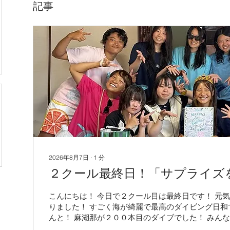
記事
2026年8月7日
∙
1
分
２クール最終日！「サプライズ
こんにちは！ 今日で２クール目は最終日です！ 元
りました！ すごく海が綺麗で最高のダイビング日和
んと！ 麻湖那が２００本目のダイブでした！ みん
麻湖那おめでとー！！！ みんな本当にお疲れ様！ 