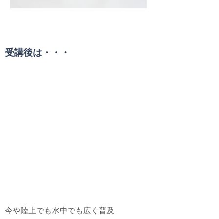
受講条件
受講後は・・・
水中写真を上手に撮りたい！
デジタル・アンダーウ
ォーター・フォトグラ
ファー
Digital Underwater
Photographer Specialty Course
今や陸上でも水中でも広く普及