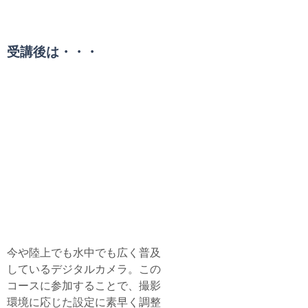
受講条件
受講後は・・・
水中写真を上手に撮りたい！
エンジョイ・ウィズ・
ドルフィン
Enjoy with Dolphine Specialty
Course
今や陸上でも水中でも広く普及
しているデジタルカメラ。この
コースに参加することで、撮影
環境に応じた設定に素早く調整