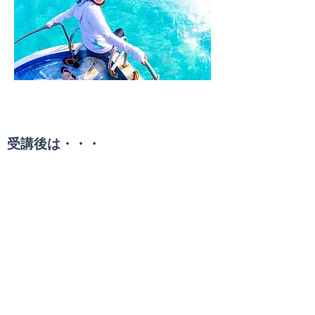
受講条件
受講後は・・・
オールシーズン潜りたい！
ドライスーツ・ダイバ
ー
Drysuits Diver Specialty Course