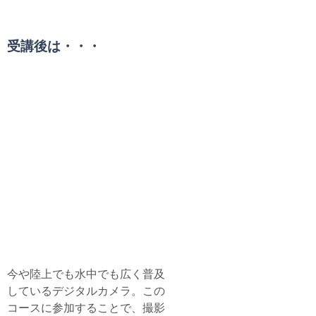
受講条件
受講後は・・・
水中写真を上手に撮りたい！
デジタル・アンダーウ
ォーター・フォトグラ
ファー
Digital Underwater
Photographer Specialty Course
今や陸上でも水中でも広く普及
しているデジタルカメラ。この
コースに参加することで、撮影