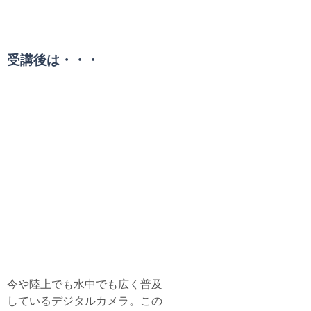
受講条件
受講後は・・・
水中写真を上手に撮りたい！
デジタル・アンダーウ
ォーター・フォトグラ
ファー
Digital Underwater
Photographer Specialty Course
今や陸上でも水中でも広く普及
しているデジタルカメラ。この