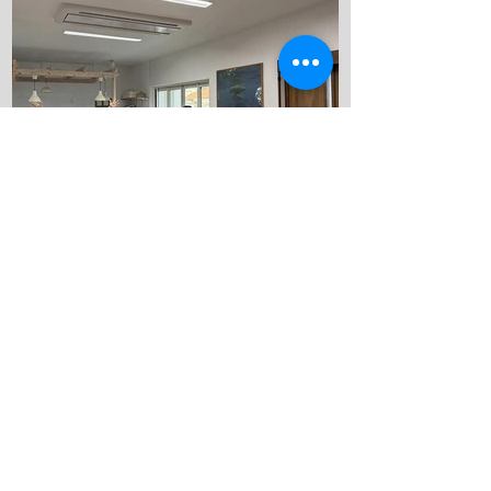
です！ 夏休みの時間を無駄にせずそして
楽しんでもらいます！ これから忙しくな
っていきますね！ 夢はきっとＫＡＮＡ
Ｕ！！ ヤー！！
kanau-diving
7月11日
お客さんがたくさん！
こんにちは！ 今日も店番頑張ります！ 今
日はたくさんのお客さんが来店してくれ
ました！ 加古川のダイビングショップが
すごく賑やかになりました 駐車場もいっ
ぱいになりました！ 皆さんが帰られると
きに車が渋滞しちゃいました！ 河口さん