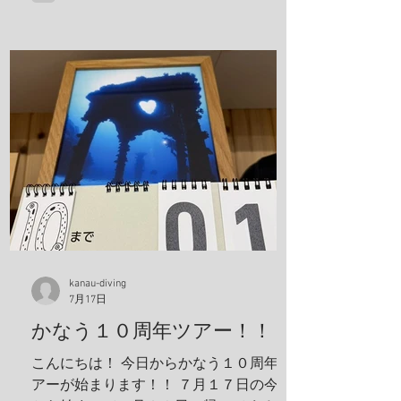
ヒメキンチャクガニ、ホヤカクレエビ、
クマドリカエルアンコウ、ミヤケテグ
リ、タテシマシマギンポ、ハナヒゲウツ
ボ、イソギンチャクモエビ、サクラコシ
オリエビ、モズクショイ、クダゴンベ、
クチナシイロウミウシ、オルトマンワラ
エビ、サンゴモエビ、クマノミ、コダマ
タツ、ヨコシマエビ 報告者：一心 朝一番
にすることと言えばやっぱり日焼け止
め！ しっかり顔に塗っていきます。 ママ
も日焼け止め対策ばっちり！ これちゃん
と前見えてるそうです(笑) 一日目！ 写
真は全部ゲンキさんに頂きました！ アケ
ボノハゼペア！ ウスハオウギガニ、甲羅
kanau-diving
7月17日
の腺がカッコいい！ ホヤカクレエビ タテ
ジマヘビギンポ、泡が入ってておしゃ
かなう１０周年ツアー！！
れ！ ヒメキンチャクガニペア！ 今回、島
こんにちは！ 今日からかなう１０周年ツ
ステイ！ 島探検もしました！ 阿部さん姉
アーが始まります！！ ７月１７日の今日
妹がご飯を振舞ってくれま