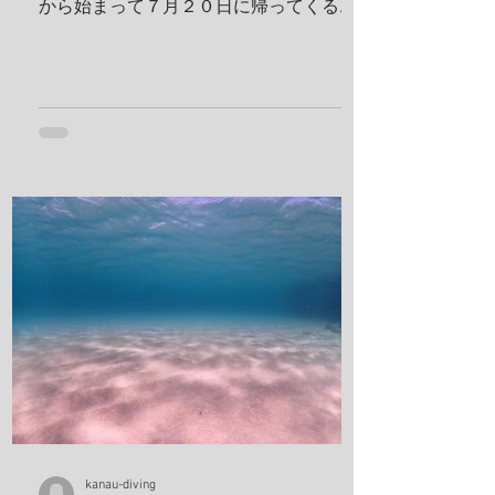
から始まって７月２０日に帰ってくる予
定です！ 出発する前に残り日数をめくっ
ておかないとですね！ 鵜来島楽しんでき
ます！ 夢はきっとＫＡＮＡＵ！！ ヤ
ー！！
kanau-diving