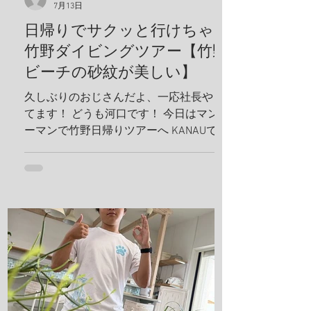
7月13日
日帰りでサクッと行けちゃう
竹野ダイビングツアー【竹野
ビーチの砂紋が美しい】
久しぶりのおじさんだよ、一応社長やっ
てます！ どうも河口です！ 今日はマンツ
ーマンで竹野日帰りツアーへ KANAUでは
お一人でも喜んでホイホイ、ツアーを組
みます。だから、どんどんリクエスト下
さい！ リフレッシュダイビングしましょ
うね！ 竹野の砂紋が美しい、いや、ほん
まに美しい、 こんな綺麗なビーチに加古
川から、2時間で行けるんやでしかも、行
き帰りの車は寝かせないから、 河口のト
ークショー付き(地獄やね 笑) 最近のお
気に入りスポット 海の森、学生にも絶対
見せてあげるんだから！ テトラ超える