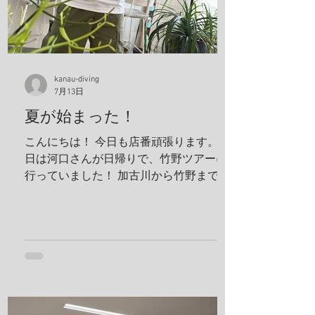
と、アジの赤ちゃんの群れ カレイが捕食
してたよ、 僕も食べたいわ。 これ危ない
から、注意してね！ ハナガサクラゲ！カ
ラフルなオシャレなクラゲですわ！ 帰っ
てきたら、トイレの中で寛いでる、ちょ
kanau-diving
っと変わってた方が可愛いよな！！ 明日
7月13日
は学校へ！ 夢はきっとKANAU!! またね〜♪
夏が始まった！
こんにちは！ 今日も店番頑張ります。 今
日は河口さんが日帰りで、竹野ツアーに
行っていました！ 加古川から竹野まで2
時間くらいでいくことができます！ 迷子
ダイバーさんぜひ来てください！ 最近３
０℃を軽く超えてしっかりと夏に入った
んだなと実感させてくれます。 太陽の光
が目につらいのでサングラスを買いまし
た！ うぐるツアーに持って行ってしっか
り目を守っていこうと思います！ ７月末
にある専門学校の学生たちの合宿の準備