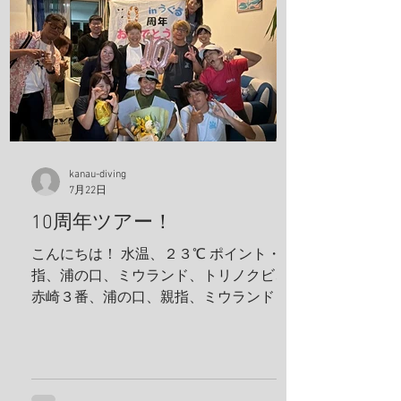
kanau-diving
7月22日
10周年ツアー！
こんにちは！ 水温、２３℃ ポイント・親
指、浦の口、ミウランド、トリノクビ、
赤崎３番、浦の口、親指、ミウランド 見
た生物 アケボノハゼ、ハナミノカサゴ、
ソラスズメダイ、ミツボシクロスズメダ
イ、サビウツボ、ウスハオウギガニ、ハ
ナダイ、トラウツボ、キンチャクガニ、