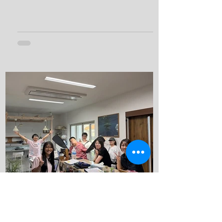
ダイバーさんぜひ来てください！ 最近３
０℃を軽く超えてしっかりと夏に入った
んだなと実感させてくれます。 太陽の光
が目につらいのでサングラスを買いまし
た！ うぐるツアーに持って行ってしっか
り目を守っていこうと思います！ ７月末
にある専門学校の学生たちの合宿の準備
です！ 夏休みの時間を無駄にせずそして
楽しんでもらいます！ これから忙しくな
っていきますね！ 夢はきっとＫＡＮＡ
Ｕ！！ ヤー！！
kanau-diving
7月11日