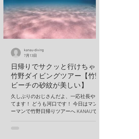
kanau-diving
7月13日
日帰りでサクッと行けちゃう
竹野ダイビングツアー【竹野
ビーチの砂紋が美しい】
久しぶりのおじさんだよ、一応社長やっ
てます！ どうも河口です！ 今日はマンツ
ーマンで竹野日帰りツアーへ KANAUでは
お一人でも喜んでホイホイ、ツアーを組
みます。だから、どんどんリクエスト下
さい！ リフレッシュダイビングしましょ