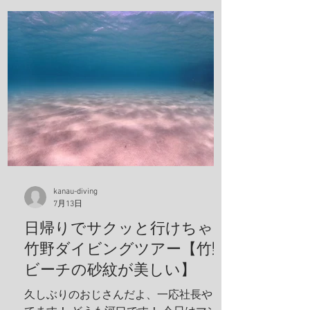
kanau-diving
7月13日
日帰りでサクッと行けちゃう
竹野ダイビングツアー【竹野
ビーチの砂紋が美しい】
久しぶりのおじさんだよ、一応社長やっ