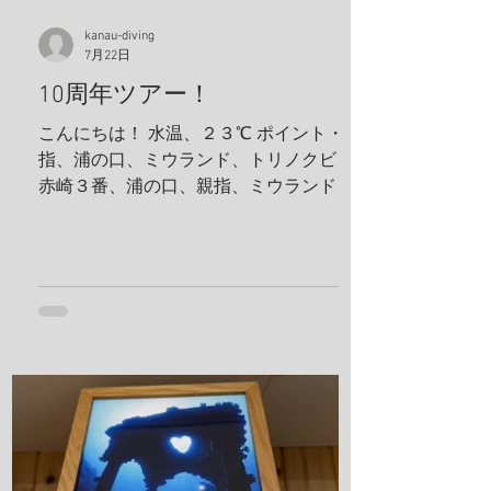
kanau-diving
7月22日
10周年ツアー！
こんにちは！ 水温、２３℃ ポイント・親
指、浦の口、ミウランド、トリノクビ、
赤崎３番、浦の口、親指、ミウランド 見
た生物 アケボノハゼ、ハナミノカサゴ、
ソラスズメダイ、ミツボシクロスズメダ
イ、サビウツボ、ウスハオウギガニ、ハ
ナダイ、トラウツボ、キンチャクガニ、
ヒメキンチャクガニ、ホヤカクレエビ、
クマドリカエルアンコウ、ミヤケテグ
リ、タテシマシマギンポ、ハナヒゲウツ
ボ、イソギンチャクモエビ、サクラコシ
オリエビ、モズクショイ、クダゴンベ、
クチナシイロウミウシ、オルトマンワラ
エビ、サンゴモエビ、クマノミ、コダマ