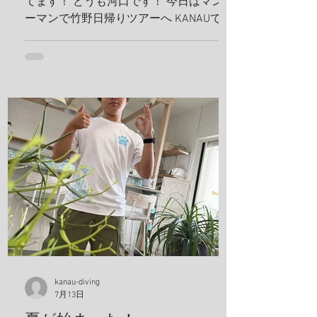
てます！ どうも河口です！ 今日はマンツ
ーマンで竹野日帰りツアーへ KANAUでは
お一人でも喜んでホイホイ、ツアーを組
みます。だから、どんどんリクエスト下
さい！ リフレッシュダイビングしましょ
うね！ 竹野の砂紋が美しい、いや、ほん
まに美しい、 こんな綺麗なビーチに加古
川から、2時間で行けるんやでしかも、行
き帰りの車は寝かせないから、 河口のト
ークショー付き(地獄やね 笑) 最近のお
気に入りスポット 海の森、学生にも絶対
見せてあげるんだから！ テトラ超える
と、アジの赤ちゃんの群れ カレイが捕食
してたよ、 僕も食べたいわ。 これ危ない
から、注意してね！ ハナガサクラゲ！カ
ラフルなオシャレなクラゲですわ！ 帰っ
てきたら、トイレの中で寛いでる、ちょ
kanau-diving
っと変わってた方が可愛いよな！！ 明日
7月13日
は学校へ！ 夢はきっとKANAU!! またね〜♪