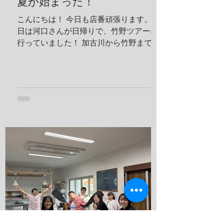
夏が始まった！
こんにちは！ 今日も店番頑張ります。 今
日は河口さんが日帰りで、竹野ツアーに
行っていました！ 加古川から竹野まで2
時間くらいでいくことができます！ 迷子
ダイバーさんぜひ来てください！ 最近３
０℃を軽く超えてしっかりと夏に入った
んだなと実感させてくれます。 太陽の光
が目につらいのでサングラスを買いまし
た！ うぐるツアーに持って行ってしっか
り目を守っていこうと思います！ ７月末
にある専門学校の学生たちの合宿の準備
です！ 夏休みの時間を無駄にせずそして
楽しんでもらいます！ これから忙しくな
っていきますね！ 夢はきっとＫＡＮＡ
Ｕ！！ ヤー！！