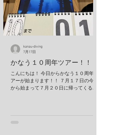
タツ、ヨコシマエビ 報告者：一心 朝一番
にすることと言えばやっぱり日焼け止
め！ しっかり顔に塗っていきます。 ママ
も日焼け止め対策ばっちり！ これちゃん
と前見えてるそうです(笑) 一日目！ 写
真は全部ゲンキさんに頂きました！ アケ
ボノハゼペア！ ウスハオウギガニ、甲羅
kanau-diving
7月17日
の腺がカッコいい！ ホヤカクレエビ タテ
ジマヘビギンポ、泡が入ってておしゃ
かなう１０周年ツアー！！
れ！ ヒメキンチャクガニペア！ 今回、島
こんにちは！ 今日からかなう１０周年ツ
ステイ！ 島探検もしました！ 阿部さん姉
アーが始まります！！ ７月１７日の今日
妹がご飯を振舞ってくれま
から始まって７月２０日に帰ってくる予
定です！ 出発する前に残り日数をめくっ
ておかないとですね！ 鵜来島楽しんでき
ます！ 夢はきっとＫＡＮＡＵ！！ ヤ
ー！！