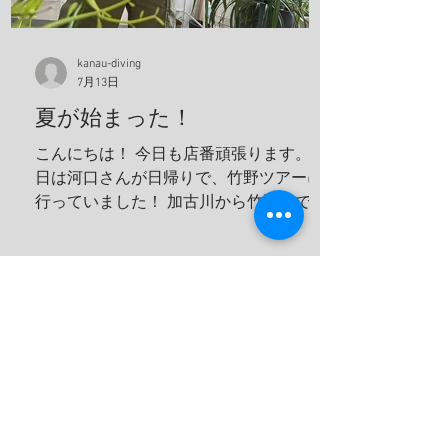
から、注意してね！ ハナガサクラゲ！カ
ラフルなオシャレなクラゲですわ！ 帰っ
てきたら、トイレの中で寛いでる、ちょ
kanau-diving
っと変わってた方が可愛いよな！！ 明日
7月13日
は学校へ！ 夢はきっとKANAU!! またね〜♪
夏が始まった！
こんにちは！ 今日も店番頑張ります。 今
日は河口さんが日帰りで、竹野ツアーに
行っていました！ 加古川から竹野まで2
時間くらいでいくことができます！ 迷子
ダイバーさんぜひ来てください！ 最近３
０℃を軽く超えてしっかりと夏に入った
んだなと実感させてくれます。 太陽の光
が目につらいのでサングラスを買いまし
た！ うぐるツアーに持って行ってしっか
り目を守っていこうと思います！ ７月末
にある専門学校の学生たちの合宿の準備
です！ 夏休みの時間を無駄にせずそして
楽しんでもらいます！ これから忙しくな