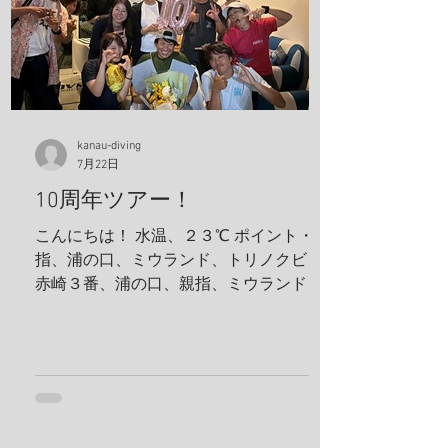
kanau-diving
7月22日
10周年ツアー！
こんにちは！ 水温、２３℃ ポイント・親
指、浦の口、ミウランド、トリノクビ、
赤崎３番、浦の口、親指、ミウランド 見
た生物 アケボノハゼ、ハナミノカサゴ、
ソラスズメダイ、ミツボシクロスズメダ
イ、サビウツボ、ウスハオウギガニ、ハ
ナダイ、トラウツボ、キンチャクガニ、
ヒメキンチャクガニ、ホヤカクレエビ、
クマドリカエルアンコウ、ミヤケテグ