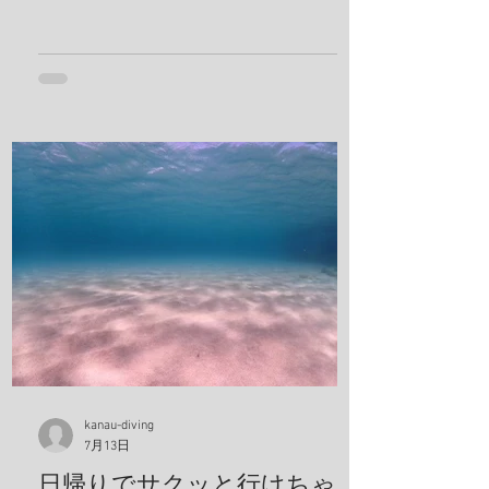
ておかないとですね！ 鵜来島楽しんでき
ます！ 夢はきっとＫＡＮＡＵ！！ ヤ
ー！！
kanau-diving
7月13日
日帰りでサクッと行けちゃう