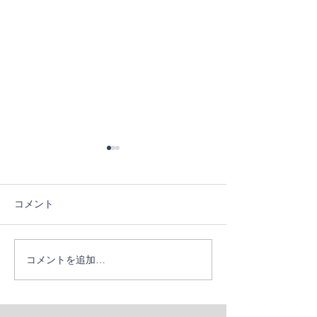
コメント
６日目！
５日目！
コメントを追加…