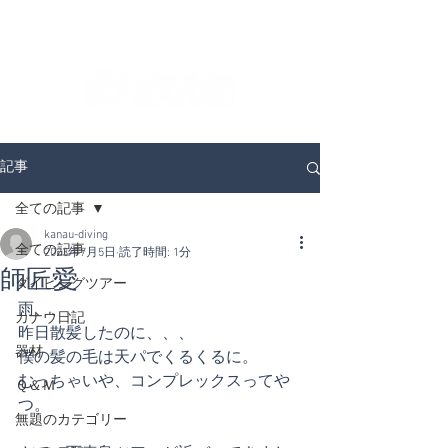
ダイビングを通じてみんなの夢を叶える場所！
ダイビングスクールKANAUです。
記事
全ての記事
kanau-diving
全ての記事
2023年7月5日
読了時間: 1分
師匠愛
ダイビングツアー
雨、、、
カナウ日記
昨日散髪したのに、、、
器材
僕の髪の毛は天パでくるくるに。
むっちゃいや、コンプレックスってや
Ｑ＆Ｍ
つ。
無題のカテゴリー