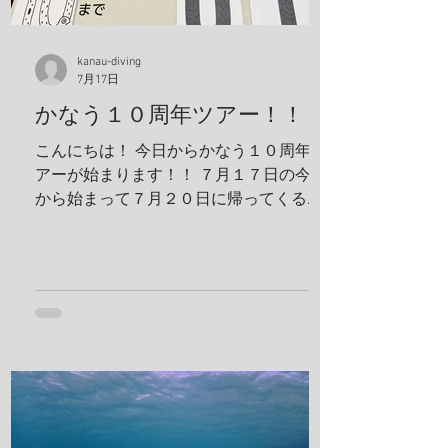
と前見えてるそうです(笑) 一日目！ 写
真は全部ゲンキさんに頂きました！ アケ
ボノハゼペア！ ウスハオウギガニ、甲羅
kanau-diving
7月17日
の腺がカッコいい！ ホヤカクレエビ タテ
ジマヘビギンポ、泡が入ってておしゃ
かなう１０周年ツアー！！
れ！ ヒメキンチャクガニペア！ 今回、島
こんにちは！ 今日からかなう１０周年ツ
ステイ！ 島探検もしました！ 阿部さん姉
アーが始まります！！ ７月１７日の今日
妹がご飯を振舞ってくれま
から始まって７月２０日に帰ってくる予
定です！ 出発する前に残り日数をめくっ
ておかないとですね！ 鵜来島楽しんでき
ます！ 夢はきっとＫＡＮＡＵ！！ ヤ
ー！！