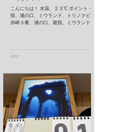
こんにちは！ 水温、２３℃ ポイント・親
指、浦の口、ミウランド、トリノクビ、
赤崎３番、浦の口、親指、ミウランド 見
た生物 アケボノハゼ、ハナミノカサゴ、
ソラスズメダイ、ミツボシクロスズメダ
イ、サビウツボ、ウスハオウギガニ、ハ
ナダイ、トラウツボ、キンチャクガニ、
ヒメキンチャクガニ、ホヤカクレエビ、
クマドリカエルアンコウ、ミヤケテグ
リ、タテシマシマギンポ、ハナヒゲウツ
ボ、イソギンチャクモエビ、サクラコシ
オリエビ、モズクショイ、クダゴンベ、
クチナシイロウミウシ、オルトマンワラ
エビ、サンゴモエビ、クマノミ、コダマ
タツ、ヨコシマエビ 報告者：一心 朝一番
にすることと言えばやっぱり日焼け止
め！ しっかり顔に塗っていきます。 ママ
も日焼け止め対策ばっちり！ これちゃん