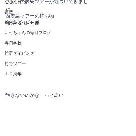
さて、西表島ツアーが近づいてきまし
かなう日記
た。
講習
西表島ツアーの持ち物
鵜来島ダイビング
師匠へのお土産
いっちゃんの毎日ブログ
専門学校
竹野ダイビング
竹野ツアー
１０周年
飽きないのかなーっと思い