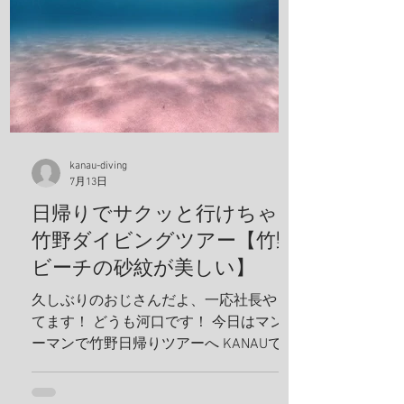
kanau-diving
7月13日
日帰りでサクッと行けちゃう
竹野ダイビングツアー【竹野
ビーチの砂紋が美しい】
久しぶりのおじさんだよ、一応社長やっ
てます！ どうも河口です！ 今日はマンツ
ーマンで竹野日帰りツアーへ KANAUでは
お一人でも喜んでホイホイ、ツアーを組
みます。だから、どんどんリクエスト下