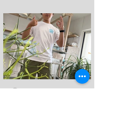
さい！ リフレッシュダイビングしましょ
うね！ 竹野の砂紋が美しい、いや、ほん
まに美しい、 こんな綺麗なビーチに加古
川から、2時間で行けるんやでしかも、行
き帰りの車は寝かせないから、 河口のト
ークショー付き(地獄やね 笑) 最近のお
気に入りスポット 海の森、学生にも絶対
見せてあげるんだから！ テトラ超える
と、アジの赤ちゃんの群れ カレイが捕食
してたよ、 僕も食べたいわ。 これ危ない
から、注意してね！ ハナガサクラゲ！カ
ラフルなオシャレなクラゲですわ！ 帰っ
てきたら、トイレの中で寛いでる、ちょ
kanau-diving
っと変わってた方が可愛いよな！！ 明日
7月13日
は学校へ！ 夢はきっとKANAU!! またね〜♪
夏が始まった！
こんにちは！ 今日も店番頑張ります。 今
日は河口さんが日帰りで、竹野ツアーに
行っていました！ 加古川から竹野まで2