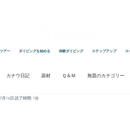
スクールKANAUです。
ツアー
ダイビングを始める
体験ダイビング
ステップアップ
ス
カナウ日記
器材
Ｑ＆Ｍ
無題のカテゴリー
年7月14日
読了時間: 1分
いっちゃんの毎日ブログ
専門学校
竹野ダイビング