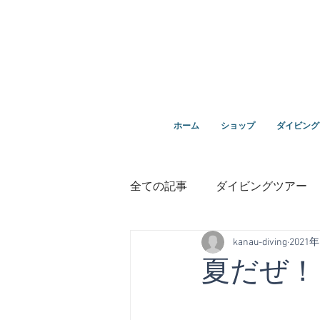
ダイビングを通じてみんなの夢を叶える場所！ダイビング
ホーム
ショップ
ダイビング
全ての記事
ダイビングツアー
kanau-diving
2021
講習
鵜来島ダイビング
夏だぜ！
１０周年