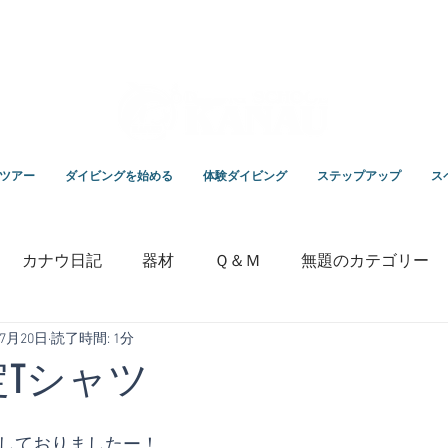
スクールKANAUです。
ツアー
ダイビングを始める
体験ダイビング
ステップアップ
ス
カナウ日記
器材
Ｑ＆Ｍ
無題のカテゴリー
年7月20日
読了時間: 1分
いっちゃんの毎日ブログ
専門学校
竹野ダイビング
定Tシャツ
成しておりましたー！