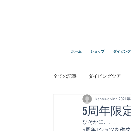
ダイビングを通じてみんなの夢を叶える場所！ダイビング
ホーム
ショップ
ダイビング
全ての記事
ダイビングツアー
kanau-diving
2021
講習
鵜来島ダイビング
5周年限
ひそかに、、、
１０周年
5周年Tシャツを作