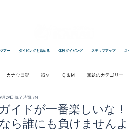
スクールKANAUです。
ツアー
ダイビングを始める
体験ダイビング
ステップアップ
ス
カナウ日記
器材
Ｑ＆Ｍ
無題のカテゴリー
年9月29日
読了時間: 3分
いっちゃんの毎日ブログ
専門学校
竹野ダイビング
ガイドが一番楽しいな！
なら誰にも負けませんよ