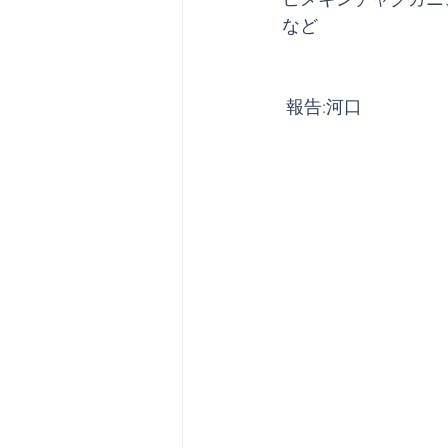
ヒメキンチャクガニ
など
 報告:河口