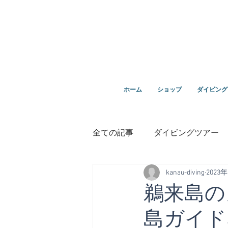
ダイビングを通じてみんなの夢を叶える場所！ダイビング
ホーム
ショップ
ダイビング
全ての記事
ダイビングツアー
kanau-diving
2023
講習
鵜来島ダイビング
鵜来島の
島ガイド
１０周年