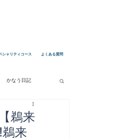
ペシャリティコース
よくある質問
かなう日記
竹野ツアー
【鵜来
!鵜来