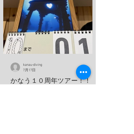
オリエビ、モズクショイ、クダゴンベ、
クチナシイロウミウシ、オルトマンワラ
エビ、サンゴモエビ、クマノミ、コダマ
タツ、ヨコシマエビ 報告者：一心 朝一番
にすることと言えばやっぱり日焼け止
め！ しっかり顔に塗っていきます。 ママ
も日焼け止め対策ばっちり！ これちゃん
と前見えてるそうです(笑) 一日目！ 写
真は全部ゲンキさんに頂きました！ アケ
ボノハゼペア！ ウスハオウギガニ、甲羅
kanau-diving
7月17日
の腺がカッコいい！ ホヤカクレエビ タテ
ジマヘビギンポ、泡が入ってておしゃ
かなう１０周年ツアー！！
れ！ ヒメキンチャクガニペア！ 今回、島
こんにちは！ 今日からかなう１０周年ツ
ステイ！ 島探検もしました！ 阿部さん姉
アーが始まります！！ ７月１７日の今日
妹がご飯を振舞ってくれま
から始まって７月２０日に帰ってくる予
定です！ 出発する前に残り日数をめくっ
ておかないとですね！ 鵜来島楽しんでき
ます！ 夢はきっとＫＡＮＡＵ！！ ヤ