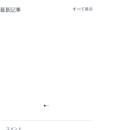
すべて表示
最新記事
コメント
６日目！
５日目！