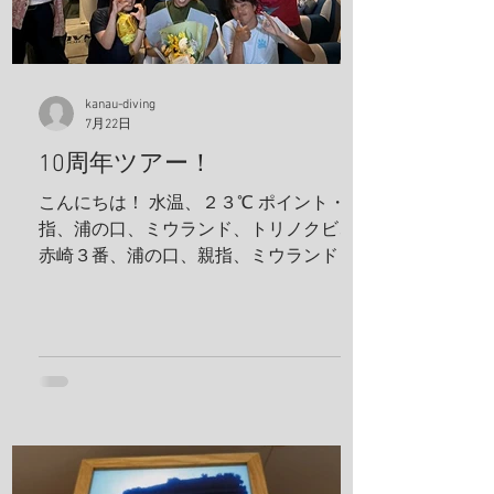
kanau-diving
7月22日
10周年ツアー！
こんにちは！ 水温、２３℃ ポイント・親
指、浦の口、ミウランド、トリノクビ、
赤崎３番、浦の口、親指、ミウランド 見
た生物 アケボノハゼ、ハナミノカサゴ、
ソラスズメダイ、ミツボシクロスズメダ
イ、サビウツボ、ウスハオウギガニ、ハ
ナダイ、トラウツボ、キンチャクガニ、
ヒメキンチャクガニ、ホヤカクレエビ、
クマドリカエルアンコウ、ミヤケテグ
リ、タテシマシマギンポ、ハナヒゲウツ
ボ、イソギンチャクモエビ、サクラコシ