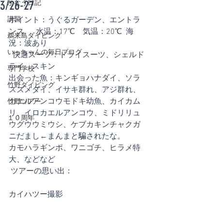
3/26-27
かなう日記
講習
ポイント：うぐるガーデン、エントラ
ンス　  水温：17℃　気温：20℃  海
鵜来島ダイビング
況：波あり 
いっちゃんの毎日ブログ
  快適スーツ：ドライスーツ、シェルド
ライ、スキン  
専門学校
出会った魚：キンギョハナダイ、ソラ
竹野ダイビング
スズメダイ、イサキ群れ、アジ群れ、 
カエルアンコウモドキ幼魚、カイカム
竹野ツアー
リ、イロカエルアンコウ、ミドリリュ
１０周年
ウグウウミウシ、ケブカキンチャクガ
ニだまし←まんまと騙されたな。
カモハラギンポ、ワニゴチ、ヒラメ特
大、などなど     
 ツアーの思い出： 
カイハツー撮影