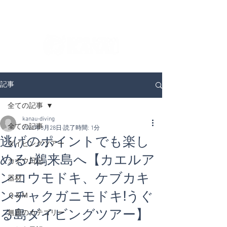
ダイビングを通じてみんなの夢を叶える場所！
ダイビングスクールKANAUです。
記事
全ての記事
kanau-diving
全ての記事
2022年3月28日
読了時間: 1分
逃げのポイントでも楽し
ダイビングツアー
める♪鵜来島へ【カエルア
カナウ日記
ンコウモドキ、ケブカキ
器材
ンチャクガニモドキ!うぐ
Ｑ＆Ｍ
る島ダイビングツアー】
無題のカテゴリー