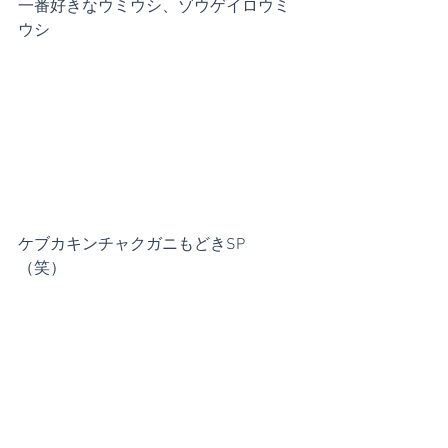
一番好きなウミウシ、ゾウゲイロウミ
ウシ
ケブカキンチャクガニもどきSP　
（笑）