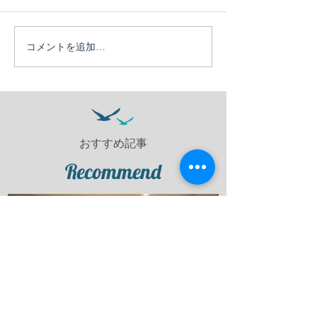
コメントを追加…
かなう１０周年ツア
日帰りでサクッ
ー！！
ゃう竹野ダイビ
ー【竹野ビーチ
美しい】
おすすめ記事
Recommend