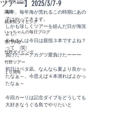
ツアー】2025/3/7-9
かなう日記
講習
毎年、毎年海が荒れるこの時期にあの
子はやってきます。
鵜来島ダイビング
しかも珍しくツアーを組んだ日が海況
いっちゃんの毎日ブログ
よし、
ＥＢさんは今日は親指３本ですよね？
専門学校
って　(笑)
竹野ダイビング
負けたーーアカグツ愛負けたーーー
竹野ツアー
初日はベタ凪、なんなら夏より良かっ
１０周年
たなぁ～、今思えば４本潜ればよかっ
たなぁ～
今回カーリは記念ダイブをどうしても
大好きなうぐる島でやりたいと