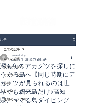
ダイビングを通じてみんなの夢を叶える場所！
ダイビングスクールKANAUです。
記事
全ての記事
kanau-diving
全ての記事
2025年3月10日
読了時間: 2分
深海魚のアカグツを探しに
ダイビングツアー
うぐる島へ【同じ時期にア
カナウ日記
カグツが見られるのは世
器材
界でも鵜来島だけ♪高知
Ｑ＆Ｍ
県、うぐる島ダイビング
無題のカテゴリー