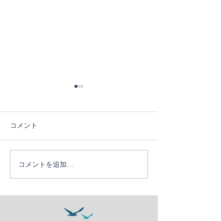
コメント
コメントを追加…
かなう１０周年ツア
日帰りでサクッ
ー！！
ゃう竹野ダイビ
ー【竹野ビーチ
美しい】