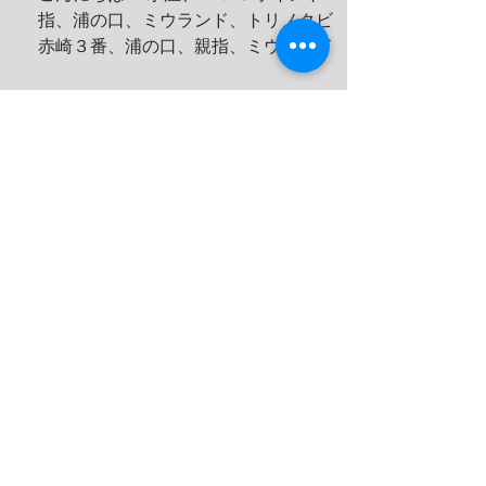
指、浦の口、ミウランド、トリノクビ、
赤崎３番、浦の口、親指、ミウランド 見
た生物 アケボノハゼ、ハナミノカサゴ、
ソラスズメダイ、ミツボシクロスズメダ
イ、サビウツボ、ウスハオウギガニ、ハ
ナダイ、トラウツボ、キンチャクガニ、
ヒメキンチャクガニ、ホヤカクレエビ、
クマドリカエルアンコウ、ミヤケテグ
リ、タテシマシマギンポ、ハナヒゲウツ
ボ、イソギンチャクモエビ、サクラコシ
オリエビ、モズクショイ、クダゴンベ、
クチナシイロウミウシ、オルトマンワラ
エビ、サンゴモエビ、クマノミ、コダマ
タツ、ヨコシマエビ 報告者：一心 朝一番
にすることと言えばやっぱり日焼け止
め！ しっかり顔に塗っていきます。 ママ
も日焼け止め対策ばっちり！ これちゃん
と前見えてるそうです(笑) 一日目！ 写