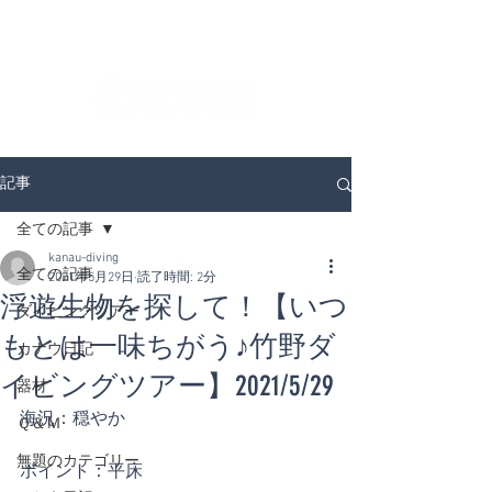
ダイビングを通じてみんなの夢を叶える場所！
ダイビングスクールKANAUです。
記事
全ての記事
kanau-diving
全ての記事
2021年5月29日
読了時間: 2分
浮遊生物を探して！【いつ
ダイビングツアー
もとは一味ちがう♪竹野ダ
カナウ日記
イビングツアー】2021/5/29
器材
海況：穏やか
Ｑ＆Ｍ
無題のカテゴリー
ポイント：平床