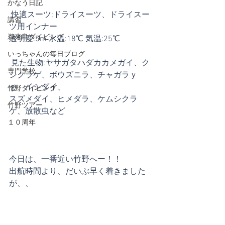
かなう日記
 快適スーツ:ドライスーツ、ドライスー
講習
ツ用インナー
鵜来島ダイビング
透明度:5m 水温:18℃ 気温:25℃
いっちゃんの毎日ブログ
 見た生物:ヤサガタハダカカメガイ、ク
専門学校
シクラゲ、ボウズニラ、チャガラｙ
ｇ、イシダイ、
竹野ダイビング
スズメダイ、ヒメダラ、ケムシクラ
竹野ツアー
ゲ、放散虫など
１０周年
今日は、一番近い竹野へー！！
出航時間より、だいぶ早く着きました
が、、