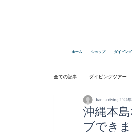
ダイビングを通じてみんなの夢を叶える場所！ダイビング
ホーム
ショップ
ダイビング
全ての記事
ダイビングツアー
kanau-diving
2024
講習
鵜来島ダイビング
沖縄本島
ブできま
１０周年