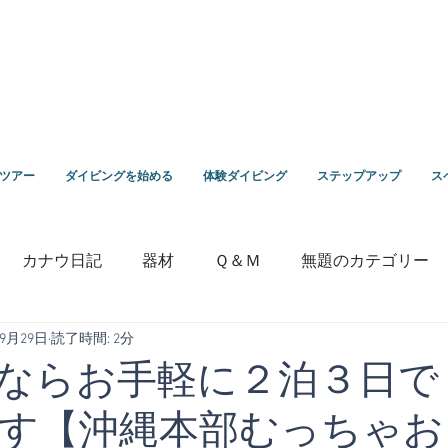
スクールKANAUです。
ツアー
ダイビングを始める
体験ダイビング
ステップアップ
ス
カナウ日記
器材
Ｑ＆Ｍ
無題のカテゴリー
年9月29日
読了時間: 2分
いっちゃんの毎日ブログ
専門学校
竹野ダイビング
ならお手軽に２泊３日で
す【沖縄本部むっちゃお