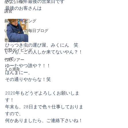
さて、今年最後の営業日です
かなう日記
最後のお客さんは
講習
鵜来島ダイビング
いっちゃんの毎日ブログ
専門学校
ひっつき虫の運び屋、みくにん　笑
竹野ダイビング
いつも、この人しか来てないやん？！
って
竹野ツアー
ゆーたやつ誰や？！！
１０周年
ほんまにー、
その通りやからな！笑
2020年もどうぞよろしくお願いしま
す！
年末も、28日まで色々仕事しておりま
すので、
何かありましたら、ご連絡下さいね！