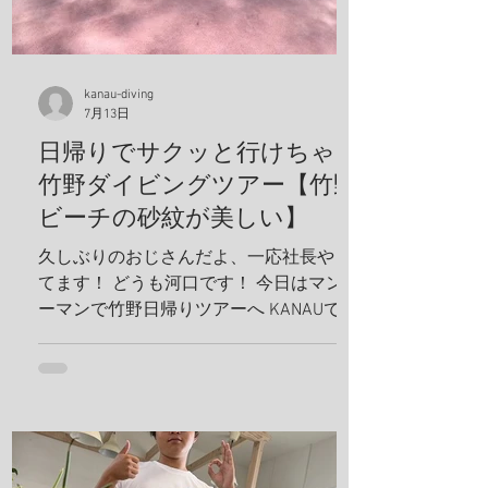
kanau-diving
7月13日
日帰りでサクッと行けちゃう
竹野ダイビングツアー【竹野
ビーチの砂紋が美しい】
久しぶりのおじさんだよ、一応社長やっ
てます！ どうも河口です！ 今日はマンツ
ーマンで竹野日帰りツアーへ KANAUでは
お一人でも喜んでホイホイ、ツアーを組
みます。だから、どんどんリクエスト下
さい！ リフレッシュダイビングしましょ
うね！ 竹野の砂紋が美しい、いや、ほん
まに美しい、 こんな綺麗なビーチに加古
川から、2時間で行けるんやでしかも、行