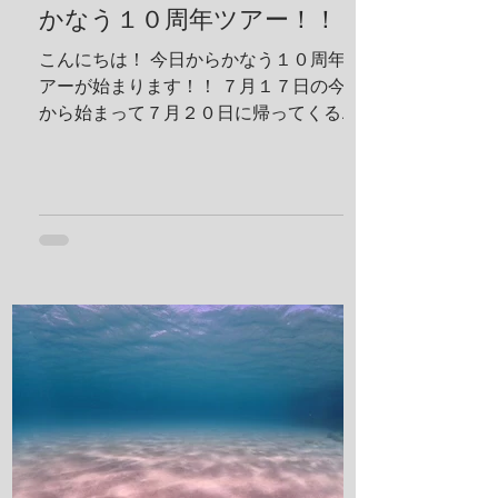
ジマヘビギンポ、泡が入ってておしゃ
かなう１０周年ツアー！！
れ！ ヒメキンチャクガニペア！ 今回、島
こんにちは！ 今日からかなう１０周年ツ
ステイ！ 島探検もしました！ 阿部さん姉
アーが始まります！！ ７月１７日の今日
妹がご飯を振舞ってくれま
から始まって７月２０日に帰ってくる予
定です！ 出発する前に残り日数をめくっ
ておかないとですね！ 鵜来島楽しんでき
ます！ 夢はきっとＫＡＮＡＵ！！ ヤ
ー！！