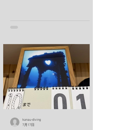
た生物 アケボノハゼ、ハナミノカサゴ、
ソラスズメダイ、ミツボシクロスズメダ
イ、サビウツボ、ウスハオウギガニ、ハ
ナダイ、トラウツボ、キンチャクガニ、
ヒメキンチャクガニ、ホヤカクレエビ、
クマドリカエルアンコウ、ミヤケテグ
リ、タテシマシマギンポ、ハナヒゲウツ
ボ、イソギンチャクモエビ、サクラコシ
オリエビ、モズクショイ、クダゴンベ、
クチナシイロウミウシ、オルトマンワラ
エビ、サンゴモエビ、クマノミ、コダマ
タツ、ヨコシマエビ 報告者：一心 朝一番
にすることと言えばやっぱり日焼け止
め！ しっかり顔に塗っていきます。 ママ
も日焼け止め対策ばっちり！ これちゃん
と前見えてるそうです(笑) 一日目！ 写
真は全部ゲンキさんに頂きました！ アケ
ボノハゼペア！ ウスハオウギガニ、甲羅
kanau-diving
7月17日
の腺がカッコいい！ ホヤカクレエビ タテ