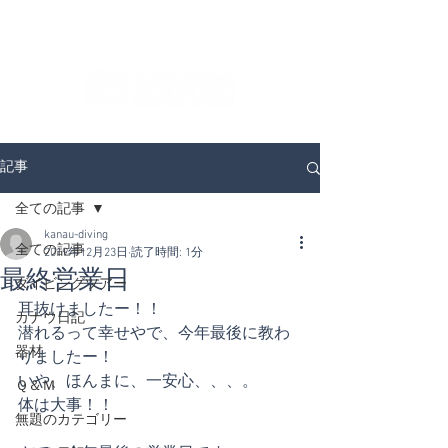
ダイビングを通じてみんなの夢を叶える場所！
ダイビングスクールKANAUです。
記事
全ての記事
kanau-diving
全ての記事
2019年12月23日
読了時間: 1分
最終営業日
ダイビングツアー
耳抜けましたー！！
カナウ日記
潜れるって幸せやで、今年最後に教わ
器材
りましたー！
いや、ほんまに、一安心、、、。
Ｑ＆Ｍ
体は大事！！
無題のカテゴリー