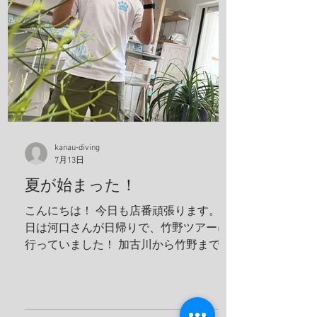
き帰りの車は寝かせないから、 河口のト
ークショー付き(地獄やね 笑) 最近のお
気に入りスポット 海の森、学生にも絶対
見せてあげるんだから！ テトラ超える
と、アジの赤ちゃんの群れ カレイが捕食
してたよ、 僕も食べたいわ。 これ危ない
から、注意してね！ ハナガサクラゲ！カ
ラフルなオシャレなクラゲですわ！ 帰っ
てきたら、トイレの中で寛いでる、ちょ
kanau-diving
っと変わってた方が可愛いよな！！ 明日
7月13日
は学校へ！ 夢はきっとKANAU!! またね〜♪
夏が始まった！
こんにちは！ 今日も店番頑張ります。 今
日は河口さんが日帰りで、竹野ツアーに
行っていました！ 加古川から竹野まで2
時間くらいでいくことができます！ 迷子
ダイバーさんぜひ来てください！ 最近３
０℃を軽く超えてしっかりと夏に入った
んだなと実感させてくれます。 太陽の光