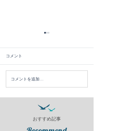
コメント
５日目！
４日目！
コメントを追加…
おすすめ記事
Recommend