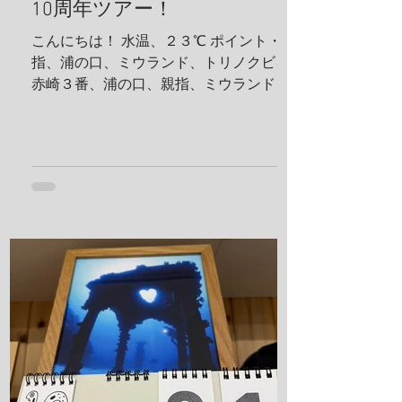
10周年ツアー！
こんにちは！ 水温、２３℃ ポイント・親
指、浦の口、ミウランド、トリノクビ、
赤崎３番、浦の口、親指、ミウランド 見
た生物 アケボノハゼ、ハナミノカサゴ、
ソラスズメダイ、ミツボシクロスズメダ
イ、サビウツボ、ウスハオウギガニ、ハ
ナダイ、トラウツボ、キンチャクガニ、
ヒメキンチャクガニ、ホヤカクレエビ、
クマドリカエルアンコウ、ミヤケテグ
リ、タテシマシマギンポ、ハナヒゲウツ
ボ、イソギンチャクモエビ、サクラコシ
オリエビ、モズクショイ、クダゴンベ、
クチナシイロウミウシ、オルトマンワラ
エビ、サンゴモエビ、クマノミ、コダマ
タツ、ヨコシマエビ 報告者：一心 朝一番
にすることと言えばやっぱり日焼け止
め！ しっかり顔に塗っていきます。 ママ