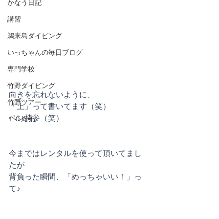
かなう日記
講習
鵜来島ダイビング
いっちゃんの毎日ブログ
専門学校
竹野ダイビング
向きを忘れないように、
竹野ツアー
「上」って書いてます（笑）
ペン持参（笑）
１０周年
今まではレンタルを使って頂いてまし
たが
背負った瞬間、「めっちゃいい！」っ
て♪