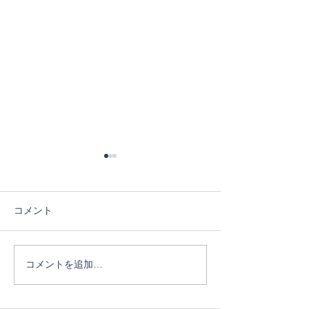
コメント
４日目！
３日目！
コメントを追加…