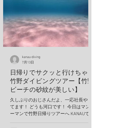
kanau-diving
7月13日
日帰りでサクッと行けちゃう
竹野ダイビングツアー【竹野
ビーチの砂紋が美しい】
久しぶりのおじさんだよ、一応社長やっ
てます！ どうも河口です！ 今日はマンツ
ーマンで竹野日帰りツアーへ KANAUでは
お一人でも喜んでホイホイ、ツアーを組
みます。だから、どんどんリクエスト下