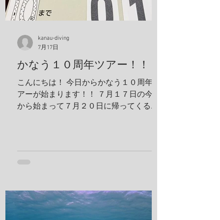
も日焼け止め対策ばっちり！ これちゃん
と前見えてるそうです(笑) 一日目！ 写
真は全部ゲンキさんに頂きました！ アケ
ボノハゼペア！ ウスハオウギガニ、甲羅
kanau-diving
7月17日
の腺がカッコいい！ ホヤカクレエビ タテ
ジマヘビギンポ、泡が入ってておしゃ
かなう１０周年ツアー！！
れ！ ヒメキンチャクガニペア！ 今回、島
こんにちは！ 今日からかなう１０周年ツ
ステイ！ 島探検もしました！ 阿部さん姉
アーが始まります！！ ７月１７日の今日
妹がご飯を振舞ってくれま
から始まって７月２０日に帰ってくる予
定です！ 出発する前に残り日数をめくっ
ておかないとですね！ 鵜来島楽しんでき
ます！ 夢はきっとＫＡＮＡＵ！！ ヤ
ー！！