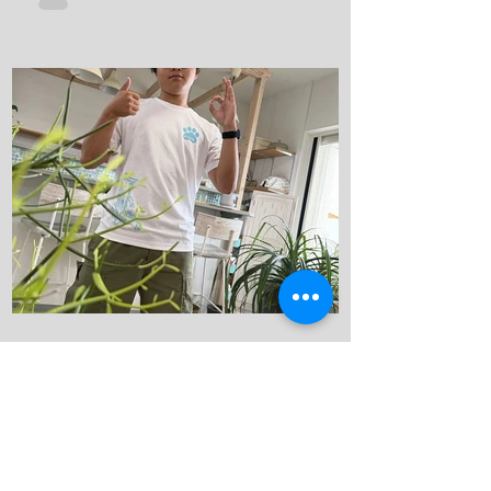
さい！ リフレッシュダイビングしましょ
うね！ 竹野の砂紋が美しい、いや、ほん
まに美しい、 こんな綺麗なビーチに加古
川から、2時間で行けるんやでしかも、行
き帰りの車は寝かせないから、 河口のト
ークショー付き(地獄やね 笑) 最近のお
気に入りスポット 海の森、学生にも絶対
見せてあげるんだから！ テトラ超える
と、アジの赤ちゃんの群れ カレイが捕食
してたよ、 僕も食べたいわ。 これ危ない
から、注意してね！ ハナガサクラゲ！カ
ラフルなオシャレなクラゲですわ！ 帰っ
てきたら、トイレの中で寛いでる、ちょ
kanau-diving
っと変わってた方が可愛いよな！！ 明日
7月13日
は学校へ！ 夢はきっとKANAU!! またね〜♪
夏が始まった！
こんにちは！ 今日も店番頑張ります。 今
日は河口さんが日帰りで、竹野ツアーに