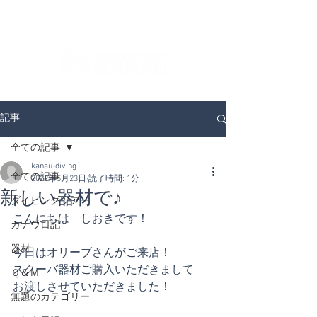
ダイビングを通じてみんなの夢を叶える場所！
ダイビングスクールKANAUです。
記事
全ての記事
kanau-diving
全ての記事
2022年5月23日
読了時間: 1分
新しい器材で♪
ダイビングツアー
こんにちは　しおきです！
カナウ日記
器材
今日はオリーブさんがご来店！
スクーバ器材ご購入いただきまして
Ｑ＆Ｍ
お渡しさせていただきました！
無題のカテゴリー