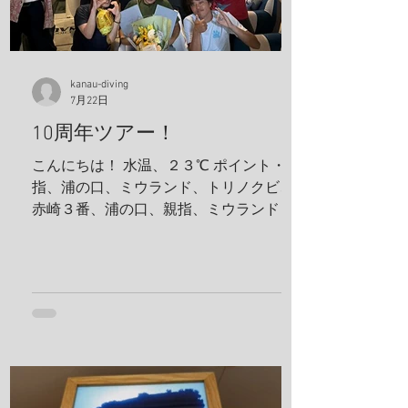
kanau-diving
7月22日
10周年ツアー！
こんにちは！ 水温、２３℃ ポイント・親
指、浦の口、ミウランド、トリノクビ、
赤崎３番、浦の口、親指、ミウランド 見
た生物 アケボノハゼ、ハナミノカサゴ、
ソラスズメダイ、ミツボシクロスズメダ
イ、サビウツボ、ウスハオウギガニ、ハ
ナダイ、トラウツボ、キンチャクガニ、
ヒメキンチャクガニ、ホヤカクレエビ、
クマドリカエルアンコウ、ミヤケテグ
リ、タテシマシマギンポ、ハナヒゲウツ
ボ、イソギンチャクモエビ、サクラコシ
オリエビ、モズクショイ、クダゴンベ、