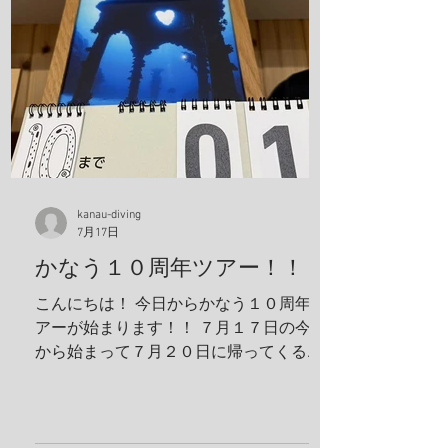
クチナシイロウミウシ、オルトマンワラ
エビ、サンゴモエビ、クマノミ、コダマ
タツ、ヨコシマエビ 報告者：一心 朝一番
にすることと言えばやっぱり日焼け止
め！ しっかり顔に塗っていきます。 ママ
も日焼け止め対策ばっちり！ これちゃん
と前見えてるそうです(笑) 一日目！ 写
真は全部ゲンキさんに頂きました！ アケ
ボノハゼペア！ ウスハオウギガニ、甲羅
kanau-diving
7月17日
の腺がカッコいい！ ホヤカクレエビ タテ
ジマヘビギンポ、泡が入ってておしゃ
かなう１０周年ツアー！！
れ！ ヒメキンチャクガニペア！ 今回、島
こんにちは！ 今日からかなう１０周年ツ
ステイ！ 島探検もしました！ 阿部さん姉
アーが始まります！！ ７月１７日の今日
妹がご飯を振舞ってくれま
から始まって７月２０日に帰ってくる予
定です！ 出発する前に残り日数をめくっ
ておかないとですね！ 鵜来島楽しんでき
ます！ 夢はきっとＫＡＮＡＵ！！ ヤ