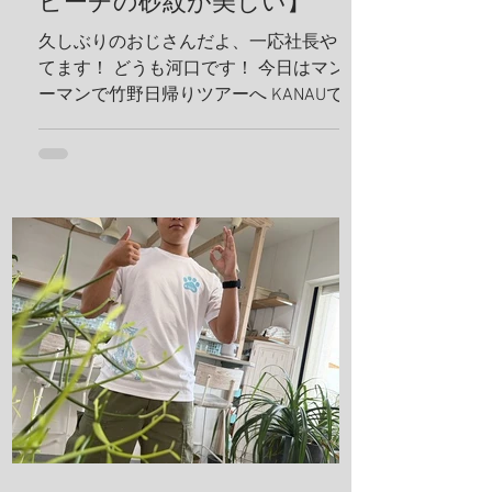
ビーチの砂紋が美しい】
久しぶりのおじさんだよ、一応社長やっ
てます！ どうも河口です！ 今日はマンツ
ーマンで竹野日帰りツアーへ KANAUでは
お一人でも喜んでホイホイ、ツアーを組
みます。だから、どんどんリクエスト下
さい！ リフレッシュダイビングしましょ
うね！ 竹野の砂紋が美しい、いや、ほん
まに美しい、 こんな綺麗なビーチに加古
川から、2時間で行けるんやでしかも、行
き帰りの車は寝かせないから、 河口のト
ークショー付き(地獄やね 笑) 最近のお
気に入りスポット 海の森、学生にも絶対
見せてあげるんだから！ テトラ超える
と、アジの赤ちゃんの群れ カレイが捕食
してたよ、 僕も食べたいわ。 これ危ない
から、注意してね！ ハナガサクラゲ！カ
ラフルなオシャレなクラゲですわ！ 帰っ
てきたら、トイレの中で寛いでる、ちょ