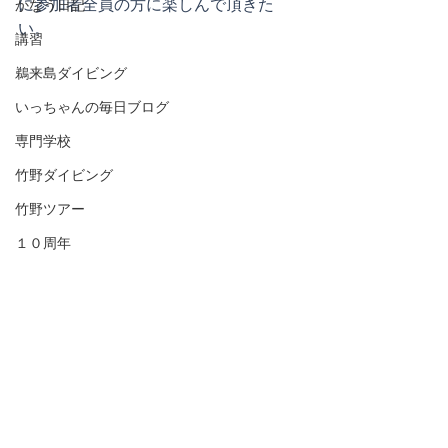
に参加者全員の方に楽しんで頂きた
かなう日記
い。
講習
鵜来島ダイビング
いっちゃんの毎日ブログ
専門学校
竹野ダイビング
竹野ツアー
１０周年