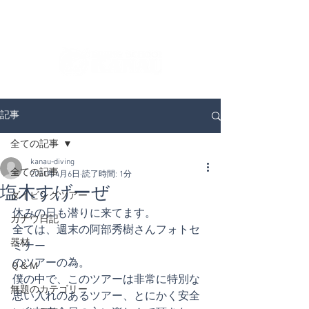
ダイビングを通じてみんなの夢を叶える場所！
ダイビングスクールKANAUです。
記事
全ての記事
kanau-diving
全ての記事
2021年4月6日
読了時間: 1分
塩木すげーぜ
ダイビングツアー
休みの日も潜りに来てます。
カナウ日記
全ては、週末の阿部秀樹さんフォトセ
器材
ミナー
のツアーの為。
Ｑ＆Ｍ
僕の中で、このツアーは非常に特別な
無題のカテゴリー
思い入れのあるツアー、とにかく安全