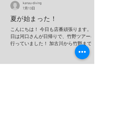
kanau-diving
っと変わってた方が可愛いよな！！ 明日
7月13日
は学校へ！ 夢はきっとKANAU!! またね〜♪
夏が始まった！
こんにちは！ 今日も店番頑張ります。 今
日は河口さんが日帰りで、竹野ツアーに
行っていました！ 加古川から竹野まで2
時間くらいでいくことができます！ 迷子
ダイバーさんぜひ来てください！ 最近３
０℃を軽く超えてしっかりと夏に入った
んだなと実感させてくれます。 太陽の光
が目につらいのでサングラスを買いまし
た！ うぐるツアーに持って行ってしっか
り目を守っていこうと思います！ ７月末
にある専門学校の学生たちの合宿の準備
です！ 夏休みの時間を無駄にせずそして
楽しんでもらいます！ これから忙しくな
っていきますね！ 夢はきっとＫＡＮＡ
Ｕ！！ ヤー！！