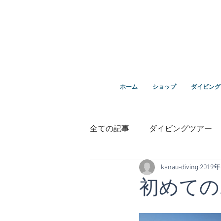
ダイビングを通じてみんなの夢を叶える場所！ダイビング
ホーム
ショップ
ダイビング
全ての記事
ダイビングツアー
kanau-diving
2019
講習
鵜来島ダイビング
初めての
１０周年