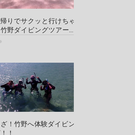
日帰りでサクッと行けちゃ
う竹野ダイビングツアー
【竹野ビーチの砂紋が美し
い】
いざ！竹野へ体験ダイビン
グ！！