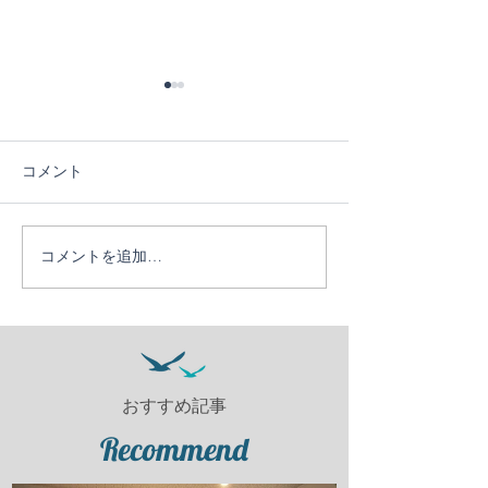
コメント
コメントを追加…
かなう１０周年ツア
日帰りでサクッ
ー！！
ゃう竹野ダイビ
ー【竹野ビーチ
美しい】
おすすめ記事
Recommend