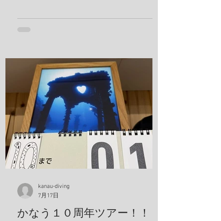
イ、サビウツボ、ウスハオウギガニ、ハ
ナダイ、トラウツボ、キンチャクガニ、
ヒメキンチャクガニ、ホヤカクレエビ、
クマドリカエルアンコウ、ミヤケテグ
リ、タテシマシマギンポ、ハナヒゲウツ
ボ、イソギンチャクモエビ、サクラコシ
オリエビ、モズクショイ、クダゴンベ、
クチナシイロウミウシ、オルトマンワラ
エビ、サンゴモエビ、クマノミ、コダマ
タツ、ヨコシマエビ 報告者：一心 朝一番
にすることと言えばやっぱり日焼け止
め！ しっかり顔に塗っていきます。 ママ
も日焼け止め対策ばっちり！ これちゃん
と前見えてるそうです(笑) 一日目！ 写
真は全部ゲンキさんに頂きました！ アケ
ボノハゼペア！ ウスハオウギガニ、甲羅
kanau-diving
7月17日
の腺がカッコいい！ ホヤカクレエビ タテ
ジマヘビギンポ、泡が入ってておしゃ
かなう１０周年ツアー！！