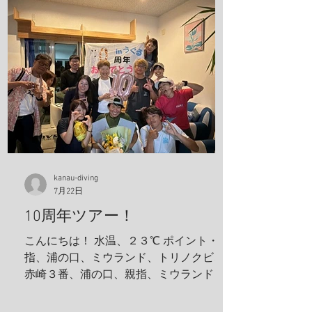
kanau-diving
7月22日
10周年ツアー！
こんにちは！ 水温、２３℃ ポイント・親
指、浦の口、ミウランド、トリノクビ、
赤崎３番、浦の口、親指、ミウランド 見
た生物 アケボノハゼ、ハナミノカサゴ、
ソラスズメダイ、ミツボシクロスズメダ