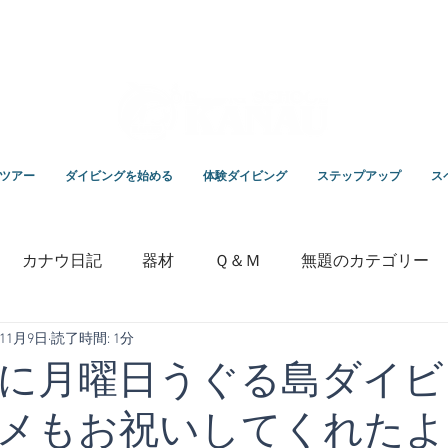
スクールKANAUです。
ツアー
ダイビングを始める
体験ダイビング
ステップアップ
ス
カナウ日記
器材
Ｑ＆Ｍ
無題のカテゴリー
年11月9日
読了時間: 1分
いっちゃんの毎日ブログ
専門学校
竹野ダイビング
に月曜日うぐる島ダイビ
メもお祝いしてくれたよ