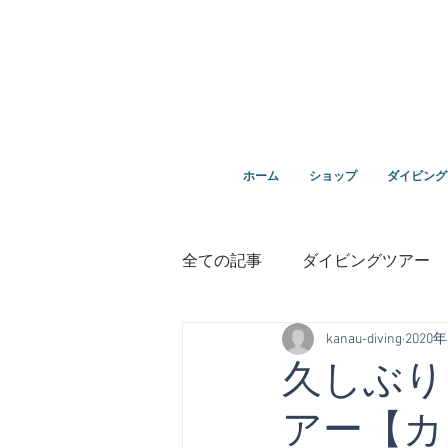
ダイビングを通じてみんなの夢を叶える場所！ダイビング
ホーム
ショップ
ダイビング
全ての記事
ダイビングツアー
kanau-diving
2020
講習
鵜来島ダイビング
久しぶり
アー【カ
１０周年