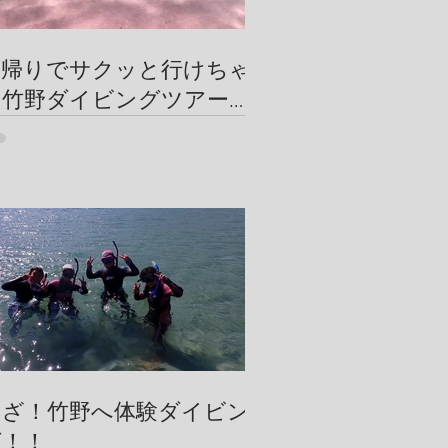
日帰りでサクッと行けちゃ
う竹野ダイビングツアー
【竹野ビーチの砂紋が美し
い】
いざ！竹野へ体験ダイビン
グ！！