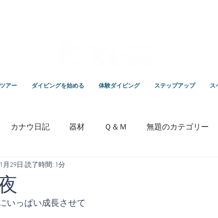
スクールKANAUです。
ツアー
ダイビングを始める
体験ダイビング
ステップアップ
ス
カナウ日記
器材
Ｑ＆Ｍ
無題のカテゴリー
年1月29日
読了時間: 1分
いっちゃんの毎日ブログ
専門学校
竹野ダイビング
夜
にいっぱい成長させて