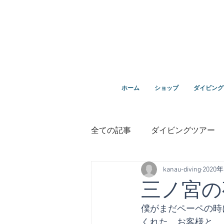
ダイビングを通じてみんなの夢を叶える場所！ダイビング
ホーム
ショップ
ダイビング
全ての記事
ダイビングツアー
kanau-diving
2020
講習
鵜来島ダイビング
三ノ宮の
僕がまだペーペの時
１０周年
くれた、お客様と