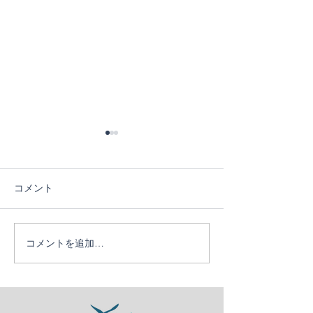
コメント
コメントを追加…
かなう１０周年ツア
日帰りでサクッ
ー！！
ゃう竹野ダイビ
ー【竹野ビーチ
美しい】