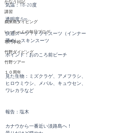
かなう日記
気温：18-20度
講習
透明度:5m
鵜来島ダイビング
いっちゃんの毎日ブログ
快適スーツ：ドライスーツ（インナー
薄め)、スキンスーツ
専門学校
竹野ダイビング
ポイント：おのころ前ビーチ
竹野ツアー
１０周年
見た生物：ミズクラゲ、アメフラシ、
ヒロウミウシ、メバル、キュウセン、
ワレカラなど
報告：塩木
カナウから一番近い淡路島へ！