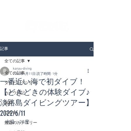
ダイビングを通じてみんなの夢を叶える場所！
ダイビングスクールKANAUです。
記事
全ての記事
kanau-diving
全ての記事
2022年6月11日
読了時間: 1分
一番近い海で初ダイブ！
ダイビングツアー
【どきどきの体験ダイブ♪
カナウ日記
淡路島ダイビングツアー】
器材
2022/6/11
Ｑ＆Ｍ
水温：20度
無題のカテゴリー