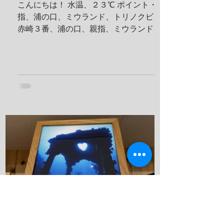
こんにちは！ 水温、２３℃ ポイント・親
指、浦の口、ミウランド、トリノクビ、
赤崎３番、浦の口、親指、ミウランド 見
た生物 アケボノハゼ、ハナミノカサゴ、
ソラスズメダイ、ミツボシクロスズメダ
イ、サビウツボ、ウスハオウギガニ、ハ
ナダイ、トラウツボ、キンチャクガニ、
ヒメキンチャクガニ、ホヤカクレエビ、
クマドリカエルアンコウ、ミヤケテグ
リ、タテシマシマギンポ、ハナヒゲウツ
ボ、イソギンチャクモエビ、サクラコシ
オリエビ、モズクショイ、クダゴンベ、
クチナシイロウミウシ、オルトマンワラ
エビ、サンゴモエビ、クマノミ、コダマ
タツ、ヨコシマエビ 報告者：一心 朝一番
にすることと言えばやっぱり日焼け止
め！ しっかり顔に塗っていきます。 ママ
も日焼け止め対策ばっちり！ これちゃん
と前見えてるそうです(笑) 一日目！ 写