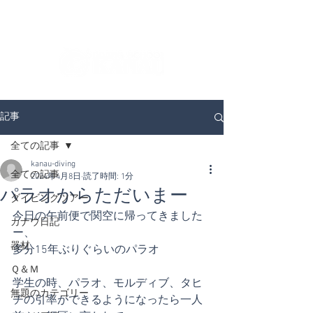
ダイビングを通じてみんなの夢を叶える場所！
ダイビングスクールKANAUです。
記事
全ての記事
kanau-diving
全ての記事
2024年4月8日
読了時間: 1分
パラオからただいまー
ダイビングツアー
今日の午前便で関空に帰ってきました
カナウ日記
ー、
器材
多分15年ぶりぐらいのパラオ
Ｑ＆Ｍ
学生の時、パラオ、モルディブ、タヒ
無題のカテゴリー
チの引率ができるようになったら一人