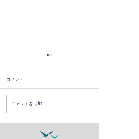
コメント
６日目！
５日目！
コメントを追加…