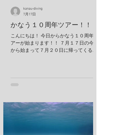
真は全部ゲンキさんに頂きました！ アケ
ボノハゼペア！ ウスハオウギガニ、甲羅
kanau-diving
7月17日
の腺がカッコいい！ ホヤカクレエビ タテ
ジマヘビギンポ、泡が入ってておしゃ
かなう１０周年ツアー！！
れ！ ヒメキンチャクガニペア！ 今回、島
こんにちは！ 今日からかなう１０周年ツ
ステイ！ 島探検もしました！ 阿部さん姉
アーが始まります！！ ７月１７日の今日
妹がご飯を振舞ってくれま
から始まって７月２０日に帰ってくる予
定です！ 出発する前に残り日数をめくっ
ておかないとですね！ 鵜来島楽しんでき
ます！ 夢はきっとＫＡＮＡＵ！！ ヤ
ー！！