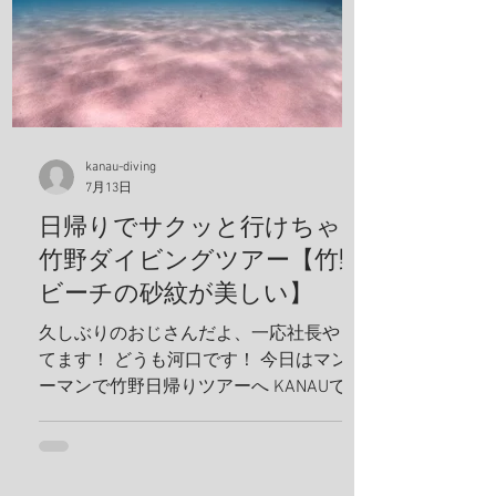
kanau-diving
7月13日
日帰りでサクッと行けちゃう
竹野ダイビングツアー【竹野
ビーチの砂紋が美しい】
久しぶりのおじさんだよ、一応社長やっ
てます！ どうも河口です！ 今日はマンツ
ーマンで竹野日帰りツアーへ KANAUでは
お一人でも喜んでホイホイ、ツアーを組
みます。だから、どんどんリクエスト下
さい！ リフレッシュダイビングしましょ
うね！ 竹野の砂紋が美しい、いや、ほん