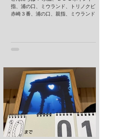
指、浦の口、ミウランド、トリノクビ、
赤崎３番、浦の口、親指、ミウランド 見
た生物 アケボノハゼ、ハナミノカサゴ、
ソラスズメダイ、ミツボシクロスズメダ
イ、サビウツボ、ウスハオウギガニ、ハ
ナダイ、トラウツボ、キンチャクガニ、
ヒメキンチャクガニ、ホヤカクレエビ、
クマドリカエルアンコウ、ミヤケテグ
リ、タテシマシマギンポ、ハナヒゲウツ
ボ、イソギンチャクモエビ、サクラコシ
オリエビ、モズクショイ、クダゴンベ、
クチナシイロウミウシ、オルトマンワラ
エビ、サンゴモエビ、クマノミ、コダマ
タツ、ヨコシマエビ 報告者：一心 朝一番
にすることと言えばやっぱり日焼け止
め！ しっかり顔に塗っていきます。 ママ
も日焼け止め対策ばっちり！ これちゃん
と前見えてるそうです(笑) 一日目！ 写