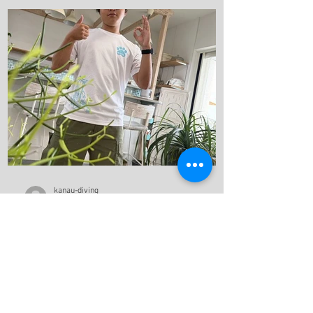
まに美しい、 こんな綺麗なビーチに加古
川から、2時間で行けるんやでしかも、行
き帰りの車は寝かせないから、 河口のト
ークショー付き(地獄やね 笑) 最近のお
気に入りスポット 海の森、学生にも絶対
見せてあげるんだから！ テトラ超える
と、アジの赤ちゃんの群れ カレイが捕食
してたよ、 僕も食べたいわ。 これ危ない
から、注意してね！ ハナガサクラゲ！カ
ラフルなオシャレなクラゲですわ！ 帰っ
てきたら、トイレの中で寛いでる、ちょ
kanau-diving
っと変わってた方が可愛いよな！！ 明日
7月13日
は学校へ！ 夢はきっとKANAU!! またね〜♪
夏が始まった！
こんにちは！ 今日も店番頑張ります。 今
日は河口さんが日帰りで、竹野ツアーに
行っていました！ 加古川から竹野まで2
時間くらいでいくことができます！ 迷子