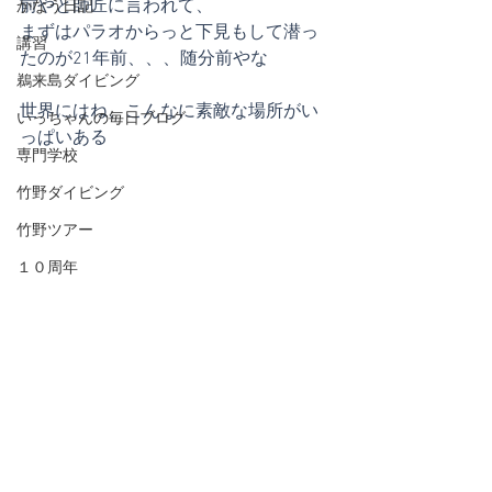
前やと師匠に言われて、
かなう日記
まずはパラオからっと下見もして潜っ
講習
たのが21年前、、、随分前やな
鵜来島ダイビング
世界にはね、こんなに素敵な場所がい
いっちゃんの毎日ブログ
っぱいある
専門学校
竹野ダイビング
竹野ツアー
１０周年