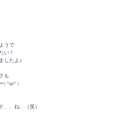
ようで
たい！
ましたよ♪
クも
^ω^ )
ド、、ね、（笑）