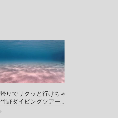
日帰りでサクッと行けちゃ
う竹野ダイビングツアー
【竹野ビーチの砂紋が美し
い】