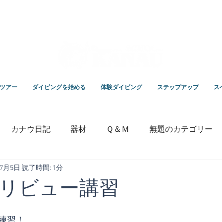
スクールKANAUです。
ツアー
ダイビングを始める
体験ダイビング
ステップアップ
ス
カナウ日記
器材
Ｑ＆Ｍ
無題のカテゴリー
年7月5日
読了時間: 1分
いっちゃんの毎日ブログ
専門学校
竹野ダイビング
リビュー講習
練習！