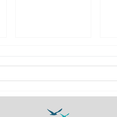
５日目！
４日