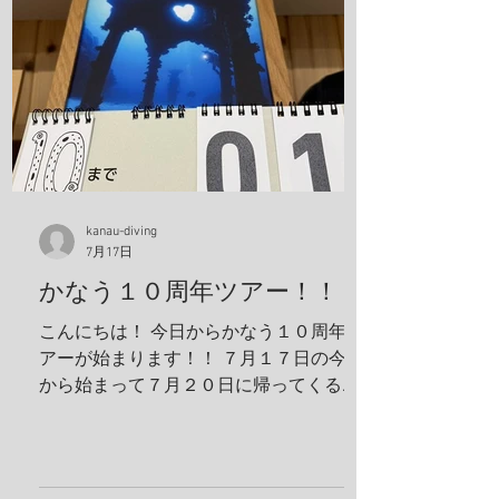
クチナシイロウミウシ、オルトマンワラ
エビ、サンゴモエビ、クマノミ、コダマ
タツ、ヨコシマエビ 報告者：一心 朝一番
にすることと言えばやっぱり日焼け止
め！ しっかり顔に塗っていきます。 ママ
も日焼け止め対策ばっちり！ これちゃん
と前見えてるそうです(笑) 一日目！ 写
真は全部ゲンキさんに頂きました！ アケ
ボノハゼペア！ ウスハオウギガニ、甲羅
kanau-diving
7月17日
の腺がカッコいい！ ホヤカクレエビ タテ
ジマヘビギンポ、泡が入ってておしゃ
かなう１０周年ツアー！！
れ！ ヒメキンチャクガニペア！ 今回、島
こんにちは！ 今日からかなう１０周年ツ
ステイ！ 島探検もしました！ 阿部さん姉
アーが始まります！！ ７月１７日の今日
妹がご飯を振舞ってくれま
から始まって７月２０日に帰ってくる予
定です！ 出発する前に残り日数をめくっ
ておかないとですね！ 鵜来島楽しんでき
ます！ 夢はきっとＫＡＮＡＵ！！ ヤ
ー！！