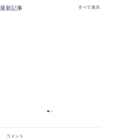
すべて表示
最新記事
コメント
６日目！
５日目！