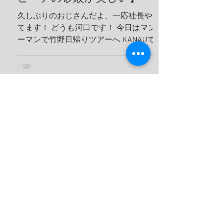
久しぶりのおじさんだよ、一応社長やっ
てます！ どうも河口です！ 今日はマンツ
ーマンで竹野日帰りツアーへ KANAUでは
お一人でも喜んでホイホイ、ツアーを組
みます。だから、どんどんリクエスト下
さい！ リフレッシュダイビングしましょ
うね！ 竹野の砂紋が美しい、いや、ほん
まに美しい、 こんな綺麗なビーチに加古
川から、2時間で行けるんやでしかも、行
き帰りの車は寝かせないから、 河口のト
ークショー付き(地獄やね 笑) 最近のお
気に入りスポット 海の森、学生にも絶対
見せてあげるんだから！ テトラ超える
と、アジの赤ちゃんの群れ カレイが捕食
してたよ、 僕も食べたいわ。 これ危ない
から、注意してね！ ハナガサクラゲ！カ
ラフルなオシャレなクラゲですわ！ 帰っ
てきたら、トイレの中で寛いでる、ちょ