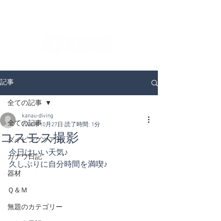
ダイビングを通じてみんなの夢を叶える場所！
ダイビングスクールKANAUです。
記事
全ての記事
kanau-diving
全ての記事
2020年10月27日
読了時間: 1分
コスモス撮影
ダイビングツアー
今日はいい天気♪
カナウ日記
久しぶりに自分時間を満喫♪
器材
Ｑ＆Ｍ
無題のカテゴリー