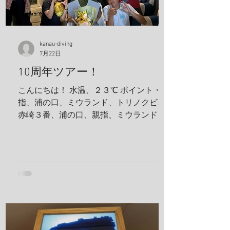
kanau-diving
7月22日
10周年ツアー！
こんにちは！ 水温、２３℃ ポイント・親
指、浦の口、ミウランド、トリノクビ、
赤崎３番、浦の口、親指、ミウランド 見
た生物 アケボノハゼ、ハナミノカサゴ、
ソラスズメダイ、ミツボシクロスズメダ
イ、サビウツボ、ウスハオウギガニ、ハ
ナダイ、トラウツボ、キンチャクガニ、
ヒメキンチャクガニ、ホヤカクレエビ、
クマドリカエルアンコウ、ミヤケテグ
リ、タテシマシマギンポ、ハナヒゲウツ
ボ、イソギンチャクモエビ、サクラコシ
オリエビ、モズクショイ、クダゴンベ、