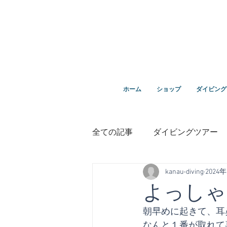
ダイビングを通じてみんなの夢を叶える場所！ダイビング
ホーム
ショップ
ダイビング
全ての記事
ダイビングツアー
kanau-diving
2024
講習
鵜来島ダイビング
よっしゃ
朝早めに起きて、耳
１０周年
なんと１番が取れて喜