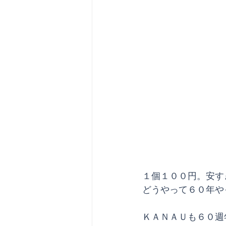
１個１００円。安す
どうやって６０年や
ＫＡＮＡＵも６０週年