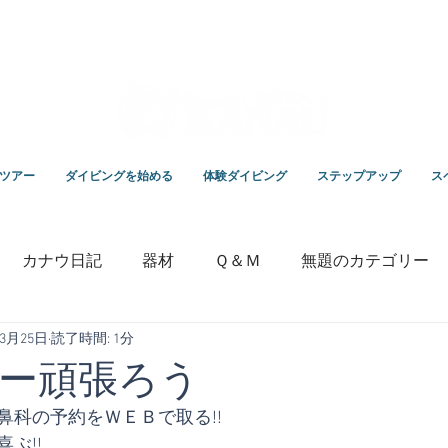
スクールKANAUです。
ツアー
ダイビングを始める
体験ダイビング
ステップアップ
ス
カナウ日記
器材
Ｑ＆Ｍ
無題のカテゴリー
年3月25日
読了時間: 1分
いっちゃんの毎日ブログ
専門学校
竹野ダイビング
ー頑張ろう
鼻科の予約をＷＥＢで取る!!
ぶ!!