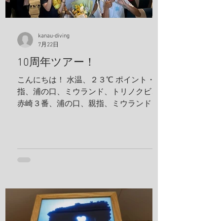
kanau-diving
7月22日
10周年ツアー！
こんにちは！ 水温、２３℃ ポイント・親
指、浦の口、ミウランド、トリノクビ、
赤崎３番、浦の口、親指、ミウランド 見
た生物 アケボノハゼ、ハナミノカサゴ、
ソラスズメダイ、ミツボシクロスズメダ
イ、サビウツボ、ウスハオウギガニ、ハ
ナダイ、トラウツボ、キンチャクガニ、
ヒメキンチャクガニ、ホヤカクレエビ、
クマドリカエルアンコウ、ミヤケテグ
リ、タテシマシマギンポ、ハナヒゲウツ
ボ、イソギンチャクモエビ、サクラコシ
オリエビ、モズクショイ、クダゴンベ、