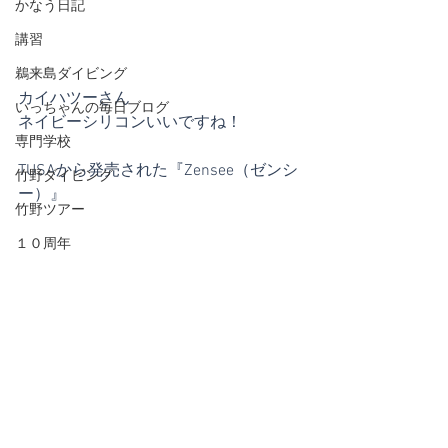
かなう日記
講習
鵜来島ダイビング
カイハツーさん
いっちゃんの毎日ブログ
ネイビーシリコンいいですね！
専門学校
TUSAから発売された『Zensee（ゼンシ
竹野ダイビング
ー）』
竹野ツアー
１０周年