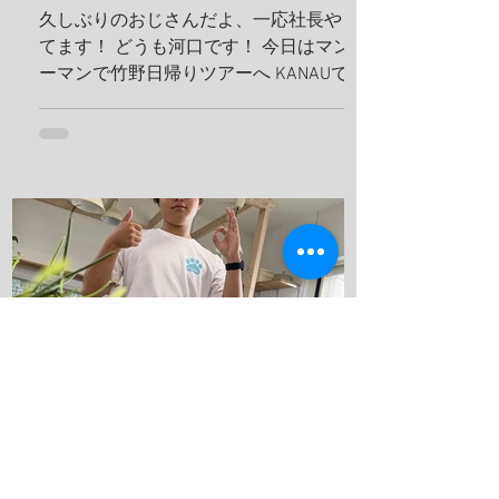
久しぶりのおじさんだよ、一応社長やっ
てます！ どうも河口です！ 今日はマンツ
ーマンで竹野日帰りツアーへ KANAUでは
お一人でも喜んでホイホイ、ツアーを組
みます。だから、どんどんリクエスト下
さい！ リフレッシュダイビングしましょ
うね！ 竹野の砂紋が美しい、いや、ほん
まに美しい、 こんな綺麗なビーチに加古
川から、2時間で行けるんやでしかも、行
き帰りの車は寝かせないから、 河口のト
ークショー付き(地獄やね 笑) 最近のお
気に入りスポット 海の森、学生にも絶対
見せてあげるんだから！ テトラ超える
と、アジの赤ちゃんの群れ カレイが捕食
してたよ、 僕も食べたいわ。 これ危ない
から、注意してね！ ハナガサクラゲ！カ
ラフルなオシャレなクラゲですわ！ 帰っ
てきたら、トイレの中で寛いでる、ちょ
kanau-diving