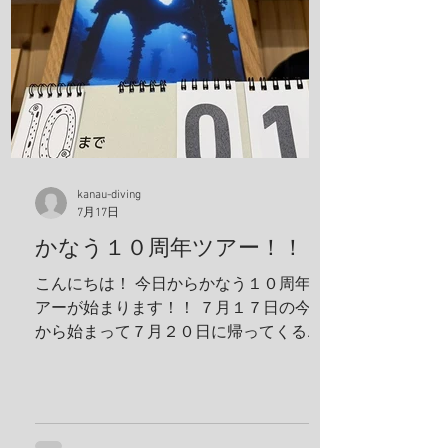
クチナシイロウミウシ、オルトマンワラ
エビ、サンゴモエビ、クマノミ、コダマ
タツ、ヨコシマエビ 報告者：一心 朝一番
にすることと言えばやっぱり日焼け止
め！ しっかり顔に塗っていきます。 ママ
も日焼け止め対策ばっちり！ これちゃん
と前見えてるそうです(笑) 一日目！ 写
真は全部ゲンキさんに頂きました！ アケ
ボノハゼペア！ ウスハオウギガニ、甲羅
kanau-diving
7月17日
の腺がカッコいい！ ホヤカクレエビ タテ
ジマヘビギンポ、泡が入ってておしゃ
かなう１０周年ツアー！！
れ！ ヒメキンチャクガニペア！ 今回、島
こんにちは！ 今日からかなう１０周年ツ
ステイ！ 島探検もしました！ 阿部さん姉
アーが始まります！！ ７月１７日の今日
妹がご飯を振舞ってくれま
から始まって７月２０日に帰ってくる予
定です！ 出発する前に残り日数をめくっ
ておかないとですね！ 鵜来島楽しんでき
ます！ 夢はきっとＫＡＮＡＵ！！ ヤ
ー！！