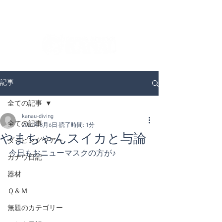
ダイビングを通じてみんなの夢を叶える場所！
ダイビングスクールKANAUです。
記事
全ての記事
kanau-diving
全ての記事
2022年8月6日
読了時間: 1分
やまちゃんスイカと与論
ダイビングツアー
今日もおニューマスクの方が♪
カナウ日記
器材
Ｑ＆Ｍ
無題のカテゴリー