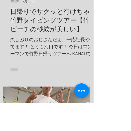
7月13日
日帰りでサクッと行けちゃう
竹野ダイビングツアー【竹野
ビーチの砂紋が美しい】
久しぶりのおじさんだよ、一応社長やっ
てます！ どうも河口です！ 今日はマンツ
ーマンで竹野日帰りツアーへ KANAUでは
お一人でも喜んでホイホイ、ツアーを組
みます。だから、どんどんリクエスト下
さい！ リフレッシュダイビングしましょ
うね！ 竹野の砂紋が美しい、いや、ほん
まに美しい、 こんな綺麗なビーチに加古
川から、2時間で行けるんやでしかも、行
き帰りの車は寝かせないから、 河口のト
ークショー付き(地獄やね 笑) 最近のお
気に入りスポット 海の森、学生にも絶対
見せてあげるんだから！ テトラ超える