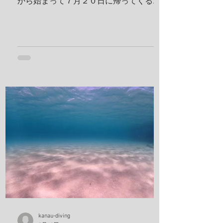
から始まって７月２０日に帰ってくる予
定です！ 出発する前に残り日数をめくっ
ておかないとですね！ 鵜来島楽しんでき
ます！ 夢はきっとＫＡＮＡＵ！！ ヤ
ー！！
kanau-diving