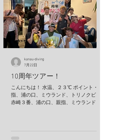
kanau-diving
7月22日
10周年ツアー！
こんにちは！ 水温、２３℃ ポイント・親
指、浦の口、ミウランド、トリノクビ、
赤崎３番、浦の口、親指、ミウランド 見
た生物 アケボノハゼ、ハナミノカサゴ、
ソラスズメダイ、ミツボシクロスズメダ
イ、サビウツボ、ウスハオウギガニ、ハ
ナダイ、トラウツボ、キンチャクガニ、