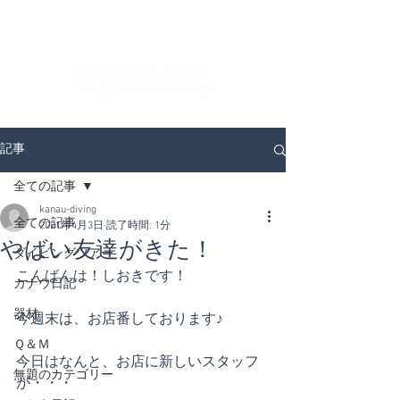
ダイビングを通じてみんなの夢を叶える場所！
ダイビングスクールKANAUです。
記事
全ての記事
kanau-diving
全ての記事
2021年4月3日
読了時間: 1分
やばい友達がきた！
ダイビングツアー
こんばんは！しおきです！
カナウ日記
器材
今週末は、お店番しております♪
Ｑ＆Ｍ
今日はなんと、お店に新しいスタッフ
無題のカテゴリー
が・・・