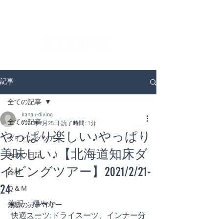
ダイビングを通じてみんなの夢を叶える場所！
ダイビングスクールKANAUです。
記事
全ての記事
kanau-diving
全ての記事
2021年2月25日
読了時間: 1分
やっぱり楽しい♪やっぱり
ダイビングツアー
美味しい♪【北海道知床ダ
カナウ日記
イビングツアー】2021/2/21-
器材
24
Ｑ＆Ｍ
海況：穏やか
無題のカテゴリー
 快適スーツ:ドライスーツ、インナー分