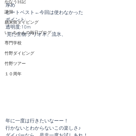
かなう日記
厚め
講習
ヒートベスト←今回は使わなかった
ポイント:
鵜来島ダイビング
透明度:10m
いっちゃんの毎日ブログ
 見た生物:クリオネ、流氷、
専門学校
竹野ダイビング
竹野ツアー
１０周年
年に一度は行きたいなーー！
行かないとわからないこの楽しさ♪
ダイバーなら、是非一度お試しあれ！