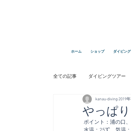
ダイビングを通じてみんなの夢を叶える場所！ダイビング
ホーム
ショップ
ダイビング
全ての記事
ダイビングツアー
kanau-diving
2019
講習
鵜来島ダイビング
やっぱり
 ポイント：浦の口
１０周年
 水温：25℃　気温：