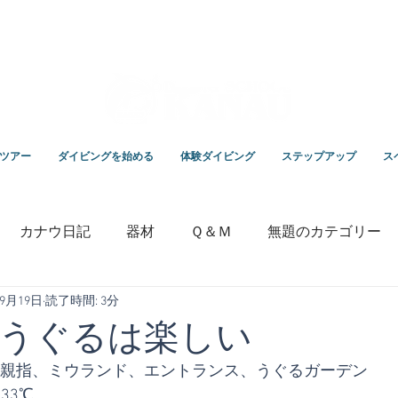
スクールKANAUです。
ツアー
ダイビングを始める
体験ダイビング
ステップアップ
ス
カナウ日記
器材
Ｑ＆Ｍ
無題のカテゴリー
年9月19日
読了時間: 3分
いっちゃんの毎日ブログ
専門学校
竹野ダイビング
うぐるは楽しい
、親指、ミウランド、エントランス、うぐるガーデン
33℃ 