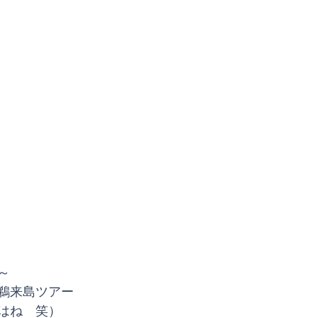
～
鵜来島ツアー
はね　笑）