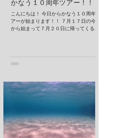
ジマヘビギンポ、泡が入ってておしゃ
かなう１０周年ツアー！！
れ！ ヒメキンチャクガニペア！ 今回、島
こんにちは！ 今日からかなう１０周年ツ
ステイ！ 島探検もしました！ 阿部さん姉
アーが始まります！！ ７月１７日の今日
妹がご飯を振舞ってくれま
から始まって７月２０日に帰ってくる予
定です！ 出発する前に残り日数をめくっ
ておかないとですね！ 鵜来島楽しんでき
ます！ 夢はきっとＫＡＮＡＵ！！ ヤ
ー！！