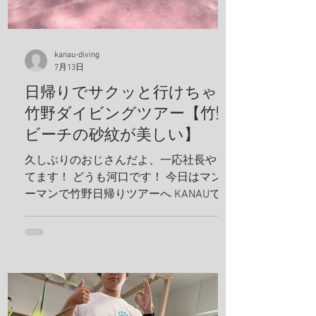
kanau-diving
7月13日
日帰りでサクッと行けちゃう
竹野ダイビングツアー【竹野
ビーチの砂紋が美しい】
久しぶりのおじさんだよ、一応社長やっ
てます！ どうも河口です！ 今日はマンツ
ーマンで竹野日帰りツアーへ KANAUでは
お一人でも喜んでホイホイ、ツアーを組
みます。だから、どんどんリクエスト下
さい！ リフレッシュダイビングしましょ
うね！ 竹野の砂紋が美しい、いや、ほん
まに美しい、 こんな綺麗なビーチに加古
川から、2時間で行けるんやでしかも、行
き帰りの車は寝かせないから、 河口のト