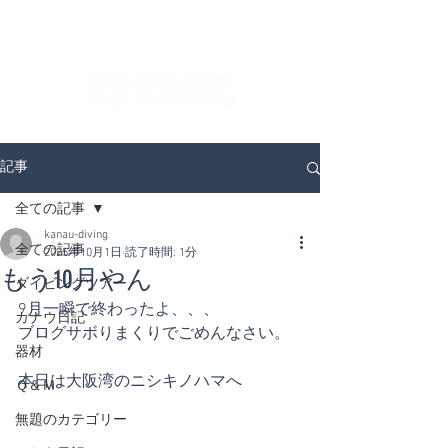
ダイビングを通じてみんなの夢を叶える場所！
ダイビングスクールKANAUです。
記事
全ての記事
kanau-diving
全ての記事
2025年10月1日
読了時間: 1分
もう10月やん
ダイビングツアー
9月一瞬で終わったよ、、、
カナウ日記
ブログサボりまくりでごめんなさい。
器材
本日は大阪湾のニシキノハマへ
Ｑ＆Ｍ
無題のカテゴリー