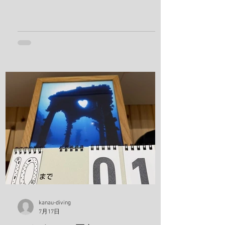
ソラスズメダイ、ミツボシクロスズメダ
イ、サビウツボ、ウスハオウギガニ、ハ
ナダイ、トラウツボ、キンチャクガニ、
ヒメキンチャクガニ、ホヤカクレエビ、
クマドリカエルアンコウ、ミヤケテグ
リ、タテシマシマギンポ、ハナヒゲウツ
ボ、イソギンチャクモエビ、サクラコシ
オリエビ、モズクショイ、クダゴンベ、
クチナシイロウミウシ、オルトマンワラ
エビ、サンゴモエビ、クマノミ、コダマ
タツ、ヨコシマエビ 報告者：一心 朝一番
にすることと言えばやっぱり日焼け止
め！ しっかり顔に塗っていきます。 ママ
も日焼け止め対策ばっちり！ これちゃん
と前見えてるそうです(笑) 一日目！ 写
真は全部ゲンキさんに頂きました！ アケ
ボノハゼペア！ ウスハオウギガニ、甲羅
kanau-diving
7月17日
の腺がカッコいい！ ホヤカクレエビ タテ