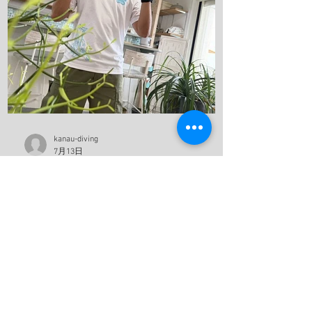
ークショー付き(地獄やね 笑) 最近のお
気に入りスポット 海の森、学生にも絶対
見せてあげるんだから！ テトラ超える
と、アジの赤ちゃんの群れ カレイが捕食
してたよ、 僕も食べたいわ。 これ危ない
から、注意してね！ ハナガサクラゲ！カ
ラフルなオシャレなクラゲですわ！ 帰っ
てきたら、トイレの中で寛いでる、ちょ
kanau-diving
っと変わってた方が可愛いよな！！ 明日
7月13日
は学校へ！ 夢はきっとKANAU!! またね〜♪
夏が始まった！
こんにちは！ 今日も店番頑張ります。 今
日は河口さんが日帰りで、竹野ツアーに
行っていました！ 加古川から竹野まで2
時間くらいでいくことができます！ 迷子
ダイバーさんぜひ来てください！ 最近３
０℃を軽く超えてしっかりと夏に入った
んだなと実感させてくれます。 太陽の光