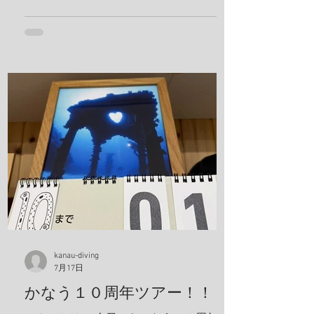
イ、サビウツボ、ウスハオウギガニ、ハ
ナダイ、トラウツボ、キンチャクガニ、
ヒメキンチャクガニ、ホヤカクレエビ、
クマドリカエルアンコウ、ミヤケテグ
リ、タテシマシマギンポ、ハナヒゲウツ
ボ、イソギンチャクモエビ、サクラコシ
オリエビ、モズクショイ、クダゴンベ、
クチナシイロウミウシ、オルトマンワラ
エビ、サンゴモエビ、クマノミ、コダマ
タツ、ヨコシマエビ 報告者：一心 朝一番
にすることと言えばやっぱり日焼け止
め！ しっかり顔に塗っていきます。 ママ
も日焼け止め対策ばっちり！ これちゃん
と前見えてるそうです(笑) 一日目！ 写
真は全部ゲンキさんに頂きました！ アケ
ボノハゼペア！ ウスハオウギガニ、甲羅
kanau-diving
7月17日
の腺がカッコいい！ ホヤカクレエビ タテ
ジマヘビギンポ、泡が入ってておしゃ
かなう１０周年ツアー！！
れ！ ヒメキンチャクガニペア！ 今回、島