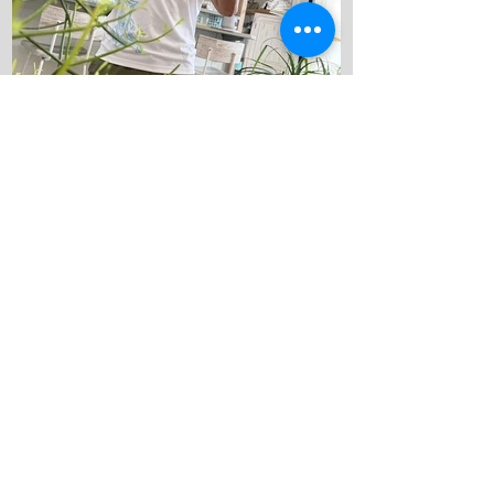
気に入りスポット 海の森、学生にも絶対
見せてあげるんだから！ テトラ超える
と、アジの赤ちゃんの群れ カレイが捕食
してたよ、 僕も食べたいわ。 これ危ない
から、注意してね！ ハナガサクラゲ！カ
ラフルなオシャレなクラゲですわ！ 帰っ
てきたら、トイレの中で寛いでる、ちょ
kanau-diving
っと変わってた方が可愛いよな！！ 明日
7月13日
は学校へ！ 夢はきっとKANAU!! またね〜♪
夏が始まった！
こんにちは！ 今日も店番頑張ります。 今
日は河口さんが日帰りで、竹野ツアーに
行っていました！ 加古川から竹野まで2
時間くらいでいくことができます！ 迷子
ダイバーさんぜひ来てください！ 最近３
０℃を軽く超えてしっかりと夏に入った
んだなと実感させてくれます。 太陽の光
が目につらいのでサングラスを買いまし
た！ うぐるツアーに持って行ってしっか