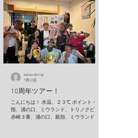
kanau-diving
7月22日
10周年ツアー！
こんにちは！ 水温、２３℃ ポイント・親
指、浦の口、ミウランド、トリノクビ、
赤崎３番、浦の口、親指、ミウランド 見
た生物 アケボノハゼ、ハナミノカサゴ、
ソラスズメダイ、ミツボシクロスズメダ