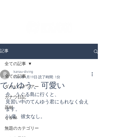
ダイビングを通じてみんなの夢を叶える場所！
ダイビングスクールKANAUです。
記事
全ての記事
kanau-diving
全ての記事
2021年4月19日
読了時間: 1分
てんゆう、可愛い
ダイビングツアー
今、うぐる島に行くと、
カナウ日記
見習い中のてんゆう君にもれなく会え
器材
ます。
24歳、彼女なし。
Ｑ＆Ｍ
無題のカテゴリー