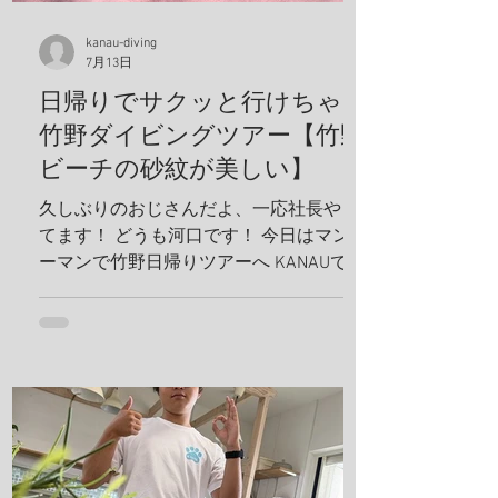
kanau-diving
7月13日
日帰りでサクッと行けちゃう
竹野ダイビングツアー【竹野
ビーチの砂紋が美しい】
久しぶりのおじさんだよ、一応社長やっ
てます！ どうも河口です！ 今日はマンツ
ーマンで竹野日帰りツアーへ KANAUでは
お一人でも喜んでホイホイ、ツアーを組
みます。だから、どんどんリクエスト下
さい！ リフレッシュダイビングしましょ
うね！ 竹野の砂紋が美しい、いや、ほん
まに美しい、 こんな綺麗なビーチに加古
川から、2時間で行けるんやでしかも、行
き帰りの車は寝かせないから、 河口のト
ークショー付き(地獄やね 笑) 最近のお