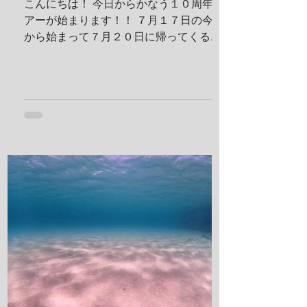
こんにちは！ 今日からかなう１０周年ツ
ステイ！ 島探検もしました！ 阿部さん姉
アーが始まります！！ ７月１７日の今日
妹がご飯を振舞ってくれま
から始まって７月２０日に帰ってくる予
定です！ 出発する前に残り日数をめくっ
ておかないとですね！ 鵜来島楽しんでき
ます！ 夢はきっとＫＡＮＡＵ！！ ヤ
ー！！