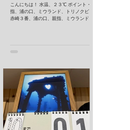
こんにちは！ 水温、２３℃ ポイント・親
指、浦の口、ミウランド、トリノクビ、
赤崎３番、浦の口、親指、ミウランド 見
た生物 アケボノハゼ、ハナミノカサゴ、
ソラスズメダイ、ミツボシクロスズメダ
イ、サビウツボ、ウスハオウギガニ、ハ
ナダイ、トラウツボ、キンチャクガニ、
ヒメキンチャクガニ、ホヤカクレエビ、
クマドリカエルアンコウ、ミヤケテグ
リ、タテシマシマギンポ、ハナヒゲウツ
ボ、イソギンチャクモエビ、サクラコシ
オリエビ、モズクショイ、クダゴンベ、
クチナシイロウミウシ、オルトマンワラ
エビ、サンゴモエビ、クマノミ、コダマ
タツ、ヨコシマエビ 報告者：一心 朝一番
にすることと言えばやっぱり日焼け止
め！ しっかり顔に塗っていきます。 ママ
も日焼け止め対策ばっちり！ これちゃん