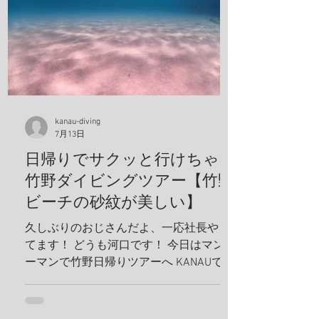
kanau-diving
7月13日
日帰りでサクッと行けちゃう
竹野ダイビングツアー【竹野
ビーチの砂紋が美しい】
久しぶりのおじさんだよ、一応社長やっ
てます！ どうも河口です！ 今日はマンツ
ーマンで竹野日帰りツアーへ KANAUでは
お一人でも喜んでホイホイ、ツアーを組
みます。だから、どんどんリクエスト下
さい！ リフレッシュダイビングしましょ