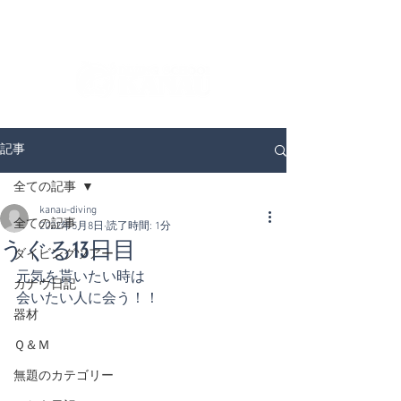
ダイビングを通じてみんなの夢を叶える場所！
ダイビングスクールKANAUです。
記事
全ての記事
kanau-diving
全ての記事
2022年5月8日
読了時間: 1分
うぐる13日目
ダイビングツアー
元気を貰いたい時は
カナウ日記
会いたい人に会う！！
器材
Ｑ＆Ｍ
無題のカテゴリー