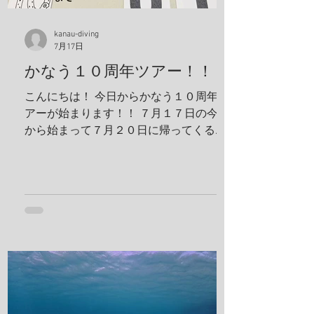
と前見えてるそうです(笑) 一日目！ 写
真は全部ゲンキさんに頂きました！ アケ
ボノハゼペア！ ウスハオウギガニ、甲羅
kanau-diving
7月17日
の腺がカッコいい！ ホヤカクレエビ タテ
ジマヘビギンポ、泡が入ってておしゃ
かなう１０周年ツアー！！
れ！ ヒメキンチャクガニペア！ 今回、島
こんにちは！ 今日からかなう１０周年ツ
ステイ！ 島探検もしました！ 阿部さん姉
アーが始まります！！ ７月１７日の今日
妹がご飯を振舞ってくれま
から始まって７月２０日に帰ってくる予
定です！ 出発する前に残り日数をめくっ
ておかないとですね！ 鵜来島楽しんでき
ます！ 夢はきっとＫＡＮＡＵ！！ ヤ
ー！！