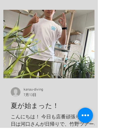
うね！ 竹野の砂紋が美しい、いや、ほん
まに美しい、 こんな綺麗なビーチに加古
川から、2時間で行けるんやでしかも、行
き帰りの車は寝かせないから、 河口のト
ークショー付き(地獄やね 笑) 最近のお
気に入りスポット 海の森、学生にも絶対
見せてあげるんだから！ テトラ超える
と、アジの赤ちゃんの群れ カレイが捕食
してたよ、 僕も食べたいわ。 これ危ない
から、注意してね！ ハナガサクラゲ！カ
ラフルなオシャレなクラゲですわ！ 帰っ
てきたら、トイレの中で寛いでる、ちょ
kanau-diving
っと変わってた方が可愛いよな！！ 明日
7月13日
は学校へ！ 夢はきっとKANAU!! またね〜♪
夏が始まった！
こんにちは！ 今日も店番頑張ります。 今
日は河口さんが日帰りで、竹野ツアーに
行っていました！ 加古川から竹野まで2