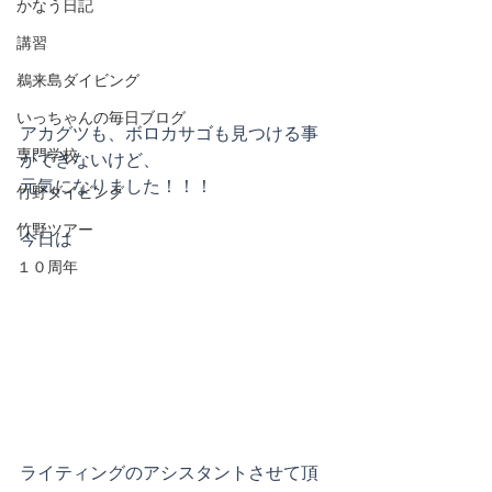
かなう日記
講習
鵜来島ダイビング
いっちゃんの毎日ブログ
アカグツも、ボロカサゴも見つける事
専門学校
ができないけど、
元気になりました！！！
竹野ダイビング
竹野ツアー
今日は
１０周年
ライティングのアシスタントさせて頂