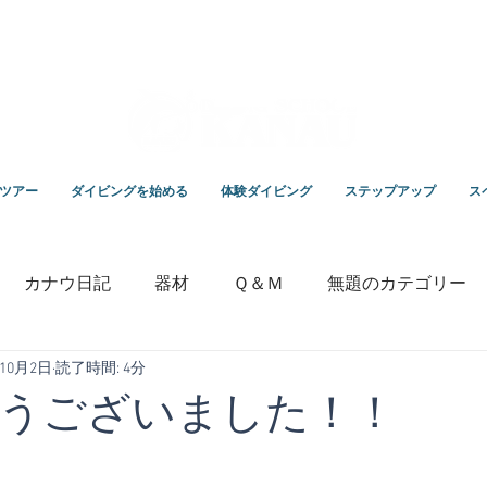
スクールKANAUです。
ツアー
ダイビングを始める
体験ダイビング
ステップアップ
ス
カナウ日記
器材
Ｑ＆Ｍ
無題のカテゴリー
年10月2日
読了時間: 4分
いっちゃんの毎日ブログ
専門学校
竹野ダイビング
うございました！！