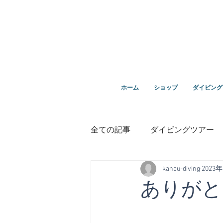
ダイビングを通じてみんなの夢を叶える場所！ダイビング
ホーム
ショップ
ダイビング
全ての記事
ダイビングツアー
kanau-diving
2023
講習
鵜来島ダイビング
ありがと
１０周年