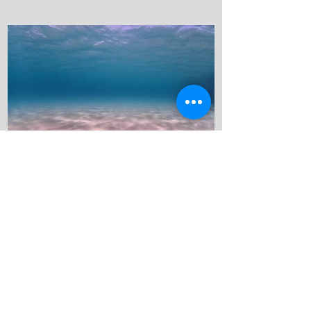
kanau-diving
7月13日
日帰りでサクッと行けちゃう
竹野ダイビングツアー【竹野
ビーチの砂紋が美しい】
久しぶりのおじさんだよ、一応社長やっ