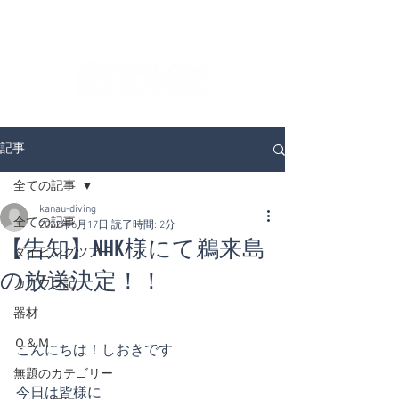
ダイビングを通じてみんなの夢を叶える場所！
ダイビングスクールKANAUです。
記事
全ての記事
kanau-diving
全ての記事
2022年6月17日
読了時間: 2分
【告知】NHK様にて鵜来島
ダイビングツアー
の放送決定！！
カナウ日記
器材
Ｑ＆Ｍ
こんにちは！しおきです
無題のカテゴリー
今日は皆様に