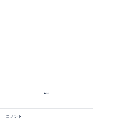
コメント
４日目！
３日目！