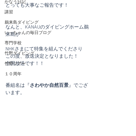
かなう日記
とっても大事なご報告です！
講習
鵜来島ダイビング
なんと、KANAUのダイビングホーム鵜
いっちゃんの毎日ブログ
来島が
専門学校
NHKさまにて特集を組んでくださり
竹野ダイビング
この度、放送決定となりました！
全国放送です！！
竹野ツアー
１０周年
番組名は『
さわやか自然百景
』でござ
います。