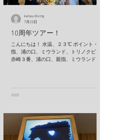
kanau-diving
7月22日
10周年ツアー！
こんにちは！ 水温、２３℃ ポイント・親
指、浦の口、ミウランド、トリノクビ、
赤崎３番、浦の口、親指、ミウランド 見
た生物 アケボノハゼ、ハナミノカサゴ、
ソラスズメダイ、ミツボシクロスズメダ
イ、サビウツボ、ウスハオウギガニ、ハ
ナダイ、トラウツボ、キンチャクガニ、
ヒメキンチャクガニ、ホヤカクレエビ、
クマドリカエルアンコウ、ミヤケテグ
リ、タテシマシマギンポ、ハナヒゲウツ
ボ、イソギンチャクモエビ、サクラコシ
オリエビ、モズクショイ、クダゴンベ、
クチナシイロウミウシ、オルトマンワラ