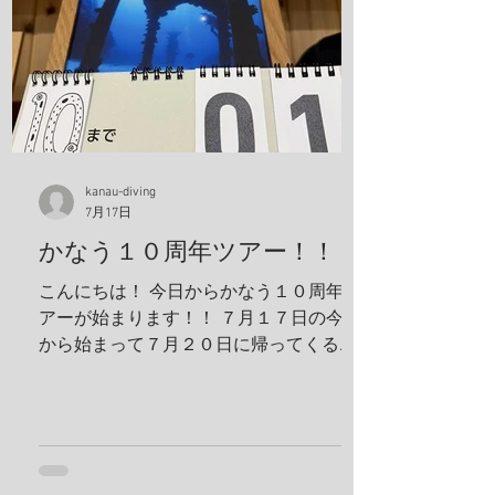
エビ、サンゴモエビ、クマノミ、コダマ
タツ、ヨコシマエビ 報告者：一心 朝一番
にすることと言えばやっぱり日焼け止
め！ しっかり顔に塗っていきます。 ママ
も日焼け止め対策ばっちり！ これちゃん
と前見えてるそうです(笑) 一日目！ 写
真は全部ゲンキさんに頂きました！ アケ
ボノハゼペア！ ウスハオウギガニ、甲羅
kanau-diving
7月17日
の腺がカッコいい！ ホヤカクレエビ タテ
ジマヘビギンポ、泡が入ってておしゃ
かなう１０周年ツアー！！
れ！ ヒメキンチャクガニペア！ 今回、島
こんにちは！ 今日からかなう１０周年ツ
ステイ！ 島探検もしました！ 阿部さん姉
アーが始まります！！ ７月１７日の今日
妹がご飯を振舞ってくれま
から始まって７月２０日に帰ってくる予
定です！ 出発する前に残り日数をめくっ
ておかないとですね！ 鵜来島楽しんでき
ます！ 夢はきっとＫＡＮＡＵ！！ ヤ
ー！！