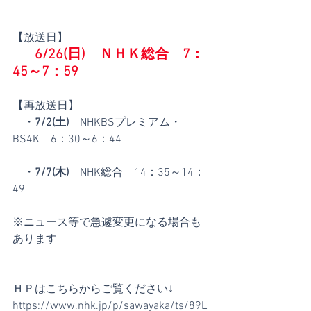
【放送日】
6/26(日)　ＮＨＫ総合　7：
45～7：59
【再放送日】
　・
7/2(土)
　NHKBSプレミアム・
BS4K　6：30～6：44
　・
7/7(木)
　NHK総合　14：35～14：
49
※ニュース等で急遽変更になる場合も
あります
ＨＰはこちらからご覧ください↓
https://www.nhk.jp/p/sawayaka/ts/89L